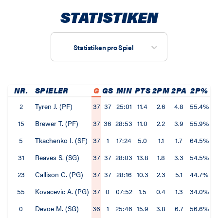
STATISTIKEN
Statistiken pro Spiel
NR.
SPIELER
G
GS
MIN
PTS
2PM
2PA
2P%
3
2
Tyren J. (PF)
37
37
25:01
11.4
2.6
4.8
55.4%
15
Brewer T. (PF)
37
36
28:53
11.0
2.2
3.9
55.9%
5
Tkachenko I. (SF)
37
1
17:24
5.0
1.1
1.7
64.5%
31
Reaves S. (SG)
37
37
28:03
13.8
1.8
3.3
54.5%
23
Callison C. (PG)
37
37
28:16
10.3
2.3
5.1
44.7%
55
Kovacevic A. (PG)
37
0
07:52
1.5
0.4
1.3
34.0%
0
Devoe M. (SG)
36
1
25:46
15.9
3.8
6.7
56.6%