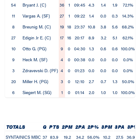
54
Bryant J. (C)
36
1
09:45
4.3
1.4
1.9
72.1%
11
Vargas A. (SF)
27
1
09:22
1.4
0.0
0.3
14.3%
8
Breunig M. (C)
19
18
23:37
10.8
3.8
5.6
68.2%
27
Edigin Jr E. (C)
17
16
20:17
8.9
3.2
5.1
62.1%
10
Otto G. (PG)
9
0
04:30
1.3
0.6
0.6
100.0%
9
Heck M. (SF)
4
0
00:38
0.0
0.0
0.0
0.0%
3
Zdravevski D. (PF)
4
0
01:23
0.0
0.0
0.0
0.0%
20
Miller H. (PG)
3
0
12:10
2.7
0.7
1.3
50.0%
6
Siegert M. (SG)
1
0
01:14
2.0
1.0
1.0
100.0%
TOTALS
G
PTS
2PM
2PA
2P%
3PM
3PA
3P%
SYNTAINICS MBC
37
83.9
19.2
34.2
56.0%
10.2
27.5
36.9%