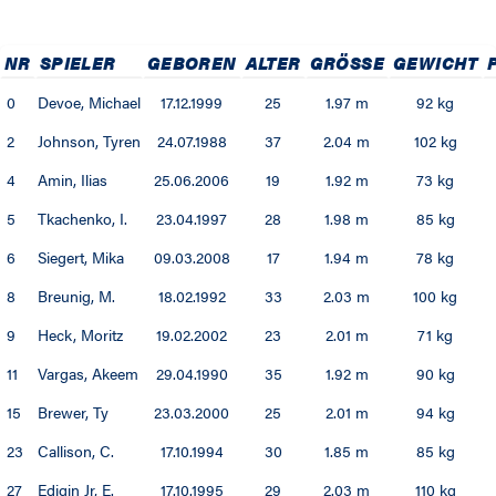
NR
SPIELER
GEBOREN
ALTER
GRÖSSE
GEWICHT
0
Devoe, Michael
17.12.1999
25
1.97 m
92 kg
2
Johnson, Tyren
24.07.1988
37
2.04 m
102 kg
4
Amin, Ilias
25.06.2006
19
1.92 m
73 kg
5
Tkachenko, I.
23.04.1997
28
1.98 m
85 kg
6
Siegert, Mika
09.03.2008
17
1.94 m
78 kg
8
Breunig, M.
18.02.1992
33
2.03 m
100 kg
9
Heck, Moritz
19.02.2002
23
2.01 m
71 kg
11
Vargas, Akeem
29.04.1990
35
1.92 m
90 kg
15
Brewer, Ty
23.03.2000
25
2.01 m
94 kg
23
Callison, C.
17.10.1994
30
1.85 m
85 kg
27
Edigin Jr, E.
17.10.1995
29
2.03 m
110 kg