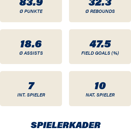
83.9
32.3
Ø PUNKTE
Ø REBOUNDS
03 / 04
02 / 03
18.6
47.5
01 / 02
Ø ASSISTS
FIELD GOALS (%)
00 / 01
99 / 00
7
10
INT. SPIELER
NAT. SPIELER
SPIELER­KADER