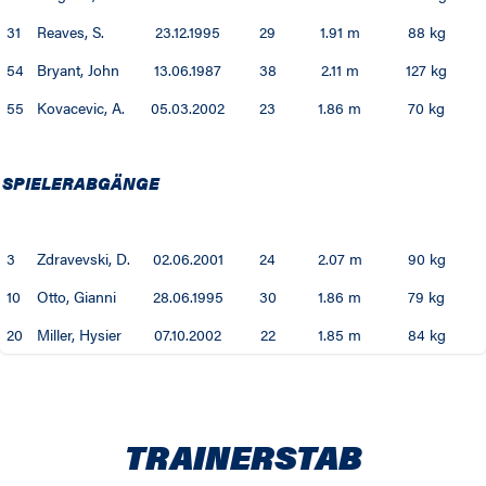
31
Reaves, S.
23.12.1995
29
1.91 m
88 kg
54
Bryant, John
13.06.1987
38
2.11 m
127 kg
55
Kovacevic, A.
05.03.2002
23
1.86 m
70 kg
SPIELERABGÄNGE
3
Zdravevski, D.
02.06.2001
24
2.07 m
90 kg
10
Otto, Gianni
28.06.1995
30
1.86 m
79 kg
20
Miller, Hysier
07.10.2002
22
1.85 m
84 kg
TRAINERSTAB