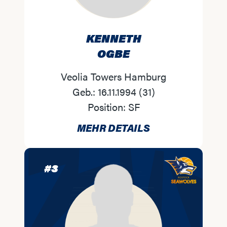
KENNETH
OGBE
Veolia Towers Hamburg
Geb.:
16.11.1994
(
31
)
Position:
SF
MEHR DETAILS
#
3