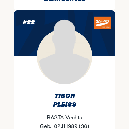
#
22
TIBOR
PLEISS
RASTA Vechta
Geb.:
02.11.1989
(
36
)