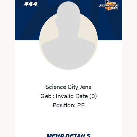
#
44
Science City Jena
Geb.:
Invalid Date
(
0
)
Position:
PF
MEHR DETAILS