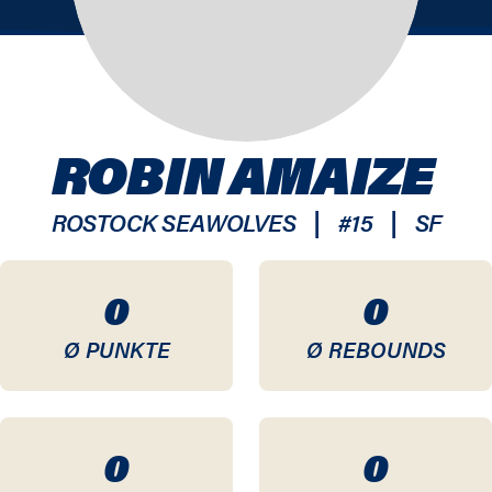
ROBIN AMAIZE
|
|
ROSTOCK SEAWOLVES
#
15
SF
0
0
Ø PUNKTE
Ø REBOUNDS
0
0