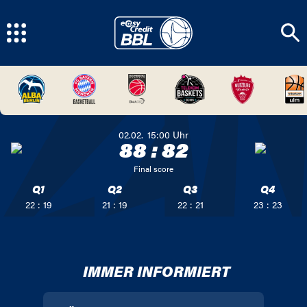
02.02.
15:00
Uhr
88
:
82
Final score
Q1
Q2
Q3
Q4
22 : 19
21 : 19
22 : 21
23 : 23
IMMER INFORMIERT