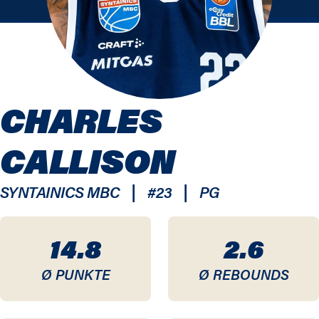
CHARLES
CALLISON
|
|
SYNTAINICS MBC
#
23
PG
14.8
2.6
Ø PUNKTE
Ø REBOUNDS