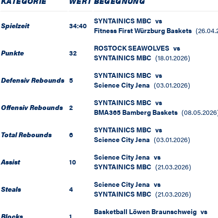
KATEGORIE
WERT
BEGEGNUNG
SYNTAINICS MBC
vs
Spielzeit
34:40
Fitness First Würzburg Baskets
(
26.04.
ROSTOCK SEAWOLVES
vs
Punkte
32
SYNTAINICS MBC
(
18.01.2026
)
SYNTAINICS MBC
vs
Defensiv Rebounds
5
Science City Jena
(
03.01.2026
)
SYNTAINICS MBC
vs
Offensiv Rebounds
2
BMA365 Bamberg Baskets
(
08.05.2026
SYNTAINICS MBC
vs
Total Rebounds
6
Science City Jena
(
03.01.2026
)
Science City Jena
vs
Assist
10
SYNTAINICS MBC
(
21.03.2026
)
Science City Jena
vs
Steals
4
SYNTAINICS MBC
(
21.03.2026
)
Basketball Löwen Braunschweig
vs
Blocks
1