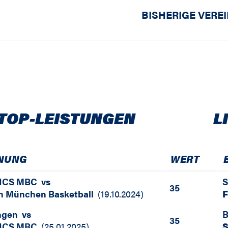
BISHERIGE VERE
TOP-LEISTUNGEN
L
NUNG
WERT
ICS MBC
vs
S
35
n München Basketball
(
19.10.2024
)
F
ngen
vs
B
35
ICS MBC
(
25.01.2025
)