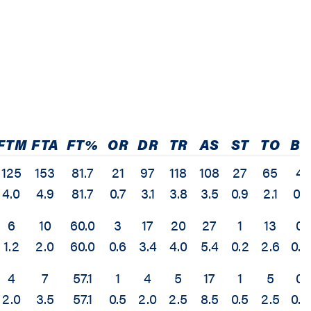
FTM
FTA
FT%
OR
DR
TR
AS
ST
TO
BS
125
153
81.7
21
97
118
108
27
65
4
4.0
4.9
81.7
0.7
3.1
3.8
3.5
0.9
2.1
0.1
6
10
60.0
3
17
20
27
1
13
0
1.2
2.0
60.0
0.6
3.4
4.0
5.4
0.2
2.6
0.0
4
7
57.1
1
4
5
17
1
5
0
2.0
3.5
57.1
0.5
2.0
2.5
8.5
0.5
2.5
0.0