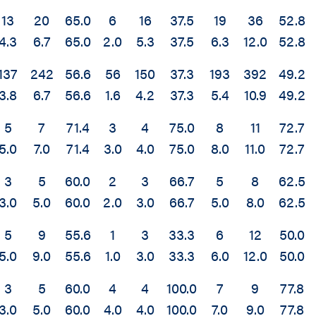
13
20
65.0
6
16
37.5
19
36
52.8
4.3
6.7
65.0
2.0
5.3
37.5
6.3
12.0
52.8
137
242
56.6
56
150
37.3
193
392
49.2
3.8
6.7
56.6
1.6
4.2
37.3
5.4
10.9
49.2
5
7
71.4
3
4
75.0
8
11
72.7
5.0
7.0
71.4
3.0
4.0
75.0
8.0
11.0
72.7
3
5
60.0
2
3
66.7
5
8
62.5
3.0
5.0
60.0
2.0
3.0
66.7
5.0
8.0
62.5
5
9
55.6
1
3
33.3
6
12
50.0
5.0
9.0
55.6
1.0
3.0
33.3
6.0
12.0
50.0
3
5
60.0
4
4
100.0
7
9
77.8
3.0
5.0
60.0
4.0
4.0
100.0
7.0
9.0
77.8