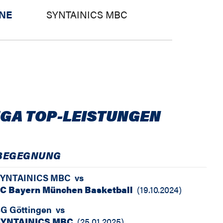
INE
SYNTAINICS MBC
IGA TOP-LEISTUNGEN
BEGEGNUNG
YNTAINICS MBC
vs
C Bayern München Basketball
(
19.10.2024
)
G Göttingen
vs
SYNTAINICS MBC
(
25.01.2025
)