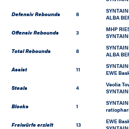
SYNTAIN
Defensiv Rebounds
8
ALBA BE
MHP RIE
Offensiv Rebounds
3
SYNTAIN
SYNTAIN
Total Rebounds
8
ALBA BE
SYNTAIN
Assist
11
EWE Bask
Veolia T
Steals
4
SYNTAIN
SYNTAIN
Blocks
1
ratiopha
EWE Bask
Freiwürfe erzielt
13
SYNTAIN