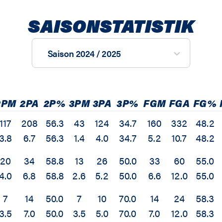
SAISONSTATISTIK
Saison 2024 / 2025
2PM
2PA
2P%
3PM
3PA
3P%
FGM
FGA
FG%
117
208
56.3
43
124
34.7
160
332
48.2
3.8
6.7
56.3
1.4
4.0
34.7
5.2
10.7
48.2
20
34
58.8
13
26
50.0
33
60
55.0
4.0
6.8
58.8
2.6
5.2
50.0
6.6
12.0
55.0
7
14
50.0
7
10
70.0
14
24
58.3
3.5
7.0
50.0
3.5
5.0
70.0
7.0
12.0
58.3