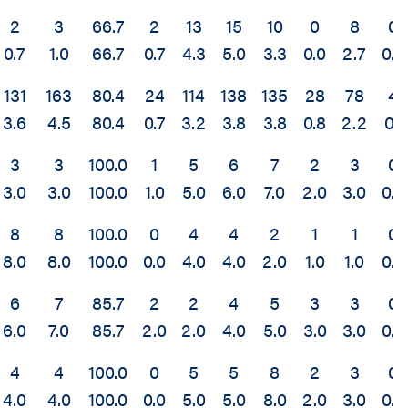
2
3
66.7
2
13
15
10
0
8
0
0.7
1.0
66.7
0.7
4.3
5.0
3.3
0.0
2.7
0.0
131
163
80.4
24
114
138
135
28
78
4
3.6
4.5
80.4
0.7
3.2
3.8
3.8
0.8
2.2
0.1
3
3
100.0
1
5
6
7
2
3
0
3.0
3.0
100.0
1.0
5.0
6.0
7.0
2.0
3.0
0.0
8
8
100.0
0
4
4
2
1
1
0
8.0
8.0
100.0
0.0
4.0
4.0
2.0
1.0
1.0
0.0
6
7
85.7
2
2
4
5
3
3
0
6.0
7.0
85.7
2.0
2.0
4.0
5.0
3.0
3.0
0.0
4
4
100.0
0
5
5
8
2
3
0
4.0
4.0
100.0
0.0
5.0
5.0
8.0
2.0
3.0
0.0