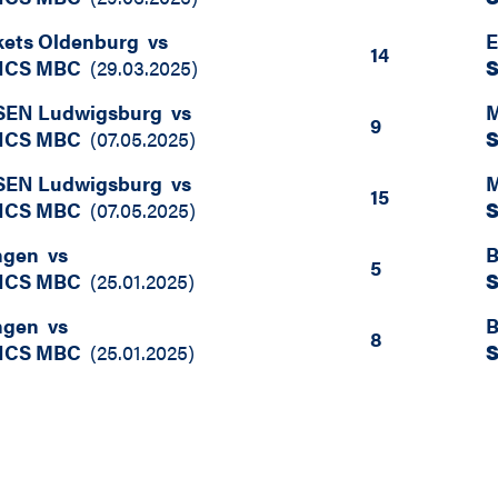
ets Oldenburg
vs
E
14
ICS MBC
(
29.03.2025
)
SEN Ludwigsburg
vs
M
9
ICS MBC
(
07.05.2025
)
SEN Ludwigsburg
vs
M
15
ICS MBC
(
07.05.2025
)
ngen
vs
B
5
ICS MBC
(
25.01.2025
)
ngen
vs
B
8
ICS MBC
(
25.01.2025
)