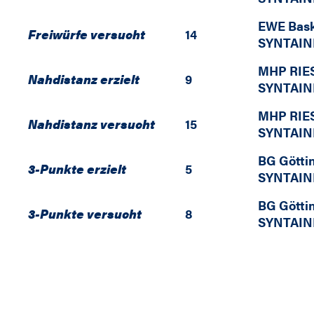
EWE Bask
Freiwürfe versucht
14
SYNTAIN
MHP RIE
Nahdistanz erzielt
9
SYNTAIN
MHP RIE
Nahdistanz versucht
15
SYNTAIN
BG Götti
3-Punkte erzielt
5
SYNTAIN
BG Götti
3-Punkte versucht
8
SYNTAIN