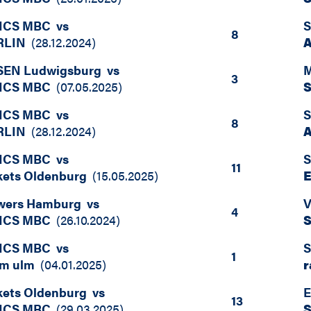
ICS MBC
vs
S
8
RLIN
(
28.12.2024
)
A
SEN Ludwigsburg
vs
M
3
ICS MBC
(
07.05.2025
)
ICS MBC
vs
S
8
RLIN
(
28.12.2024
)
A
ICS MBC
vs
S
11
ets Oldenburg
(
15.05.2025
)
E
owers Hamburg
vs
V
4
ICS MBC
(
26.10.2024
)
ICS MBC
vs
S
1
rm ulm
(
04.01.2025
)
r
ets Oldenburg
vs
E
13
ICS MBC
(
29.03.2025
)