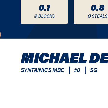
0.1
0.8
Ø BLOCKS
Ø STEALS
MICHAEL D
|
|
SYNTAINICS MBC
#
0
SG