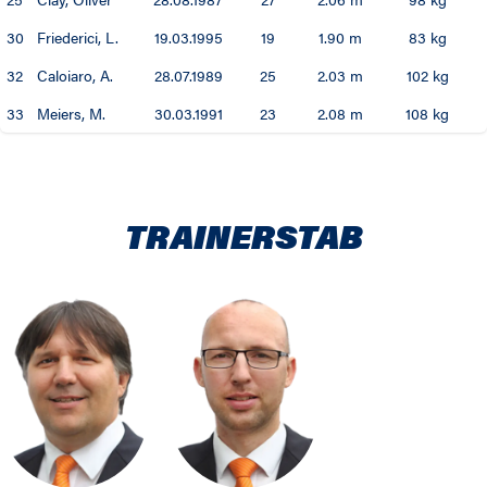
30
Friederici, L.
19.03.1995
19
1.90 m
83 kg
32
Caloiaro, A.
28.07.1989
25
2.03 m
102 kg
33
Meiers, M.
30.03.1991
23
2.08 m
108 kg
TRAINERSTAB