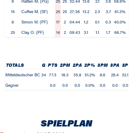
9
Hatten M. (PG)
25
25
32:44
13.6
2.1
3.6
58.9%
1.
15
Cuffee M. (SF)
25
25
27:36
13.2
2.3
3.7
61.3%
1.
8
Simon W. (PF)
17
2
04:44
1.2
0.1
0.3
40.0%
0
25
Clay O. (PF)
14
2
09:43
3.1
1.1
1.7
66.7%
0
TOTALS
G
PTS
2PM
2PA
2P%
3PM
3PA
3P%
Mitteldeutscher BC
34
77.3
18.3
35.8
51.2%
8.6
26.4
32.5%
Gegner
0.0
0.0
0.0
0.0%
0.0
0.0
0.0%
SPIELPLAN