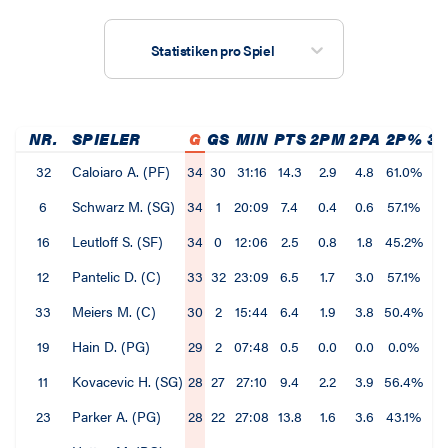
Statistiken pro Spiel
NR.
SPIELER
G
GS
MIN
PTS
2PM
2PA
2P%
3
32
Caloiaro A. (PF)
34
30
31:16
14.3
2.9
4.8
61.0%
1.
6
Schwarz M. (SG)
34
1
20:09
7.4
0.4
0.6
57.1%
1.
16
Leutloff S. (SF)
34
0
12:06
2.5
0.8
1.8
45.2%
0.
12
Pantelic D. (C)
33
32
23:09
6.5
1.7
3.0
57.1%
0
33
Meiers M. (C)
30
2
15:44
6.4
1.9
3.8
50.4%
0
19
Hain D. (PG)
29
2
07:48
0.5
0.0
0.0
0.0%
0
11
Kovacevic H. (SG)
28
27
27:10
9.4
2.2
3.9
56.4%
1.
23
Parker A. (PG)
28
22
27:08
13.8
1.6
3.6
43.1%
2.