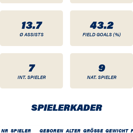
03 / 04
13.7
43.2
02 / 03
Ø ASSISTS
FIELD GOALS (%)
01 / 02
00 / 01
7
9
99 / 00
INT. SPIELER
NAT. SPIELER
SPIELER­KADER
NR
SPIELER
GEBOREN
ALTER
GRÖSSE
GEWICHT