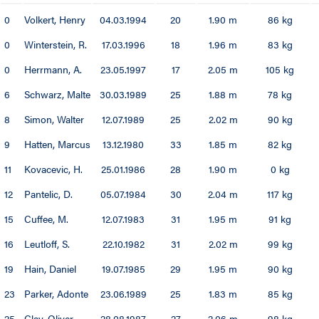
0
Volkert, Henry
04.03.1994
20
1.90 m
86 kg
0
Winterstein, R.
17.03.1996
18
1.96 m
83 kg
0
Herrmann, A.
23.05.1997
17
2.05 m
105 kg
6
Schwarz, Malte
30.03.1989
25
1.88 m
78 kg
8
Simon, Walter
12.07.1989
25
2.02 m
90 kg
9
Hatten, Marcus
13.12.1980
33
1.85 m
82 kg
11
Kovacevic, H.
25.01.1986
28
1.90 m
0 kg
12
Pantelic, D.
05.07.1984
30
2.04 m
117 kg
15
Cuffee, M.
12.07.1983
31
1.95 m
91 kg
16
Leutloff, S.
22.10.1982
31
2.02 m
99 kg
19
Hain, Daniel
19.07.1985
29
1.95 m
90 kg
23
Parker, Adonte
23.06.1989
25
1.83 m
85 kg
25
Clay, Oliver
28.08.1987
27
2.06 m
98 kg