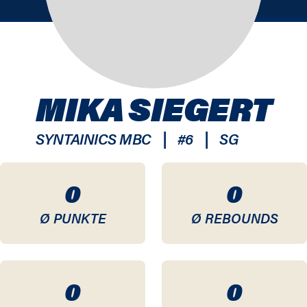
MIKA SIEGERT
|
|
SYNTAINICS MBC
#
6
SG
0
0
Ø PUNKTE
Ø REBOUNDS
0
0