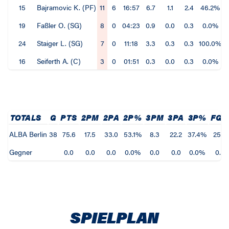
15
Bajramovic K. (PF)
11
6
16:57
6.7
1.1
2.4
46.2%
19
Faßler O. (SG)
8
0
04:23
0.9
0.0
0.3
0.0%
24
Staiger L. (SG)
7
0
11:18
3.3
0.3
0.3
100.0%
16
Seiferth A. (C)
3
0
01:51
0.3
0.0
0.3
0.0%
TOTALS
G
PTS
2PM
2PA
2P%
3PM
3PA
3P%
FG
ALBA Berlin
38
75.6
17.5
33.0
53.1%
8.3
22.2
37.4%
25.8
Gegner
0.0
0.0
0.0
0.0%
0.0
0.0
0.0%
0.0
SPIELPLAN