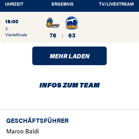
UHRZEIT
ERGEBNIS
TV/LIVESTREAM
18:00
2.
76
:
63
Viertelfinale
MEHR LADEN
INFOS ZUM TEAM
GESCHÄFTSFÜHRER
Marco Baldi