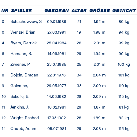
01 / 02
NR
SPIELER
GEBOREN
ALTER
GRÖSSE
GEWICHT
0
Schachowzew, S.
09.01.1989
21
1.92 m
80 kg
00 / 01
0
Wenzel, Brian
27.03.1991
19
1.98 m
94 kg
99 / 00
4
Byars, Derrick
25.04.1984
26
2.01 m
99 kg
98 / 99
6
Hamann, S.
14.06.1981
29
1.94 m
90 kg
7
Zwiener, P.
23.07.1985
25
2.01 m
100 kg
97 / 98
8
Dojcin, Dragan
22.01.1976
34
2.04 m
101 kg
96 / 97
9
Golemac, J.
29.05.1977
33
2.09 m
110 kg
10
Sekulic, B.
14.03.1982
28
2.09 m
115 kg
95 / 96
11
Jenkins, J.
10.02.1981
29
1.87 m
81 kg
94 / 95
12
Wright, Rashad
17.03.1982
28
1.89 m
82 kg
93 / 94
14
Chubb, Adam
05.07.1981
29
2.08 m
115 kg