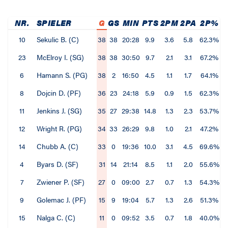
NR.
SPIELER
G
GS
MIN
PTS
2PM
2PA
2P%
10
Sekulic B. (C)
38
38
20:28
9.9
3.6
5.8
62.3%
23
McElroy I. (SG)
38
38
30:50
9.7
2.1
3.1
67.2%
6
Hamann S. (PG)
38
2
16:50
4.5
1.1
1.7
64.1%
8
Dojcin D. (PF)
36
23
24:18
5.9
0.9
1.5
62.3%
11
Jenkins J. (SG)
35
27
29:38
14.8
1.3
2.3
53.7%
12
Wright R. (PG)
34
33
26:29
9.8
1.0
2.1
47.2%
14
Chubb A. (C)
33
0
19:36
10.0
3.1
4.5
69.6%
4
Byars D. (SF)
31
14
21:14
8.5
1.1
2.0
55.6%
7
Zwiener P. (SF)
27
0
09:00
2.7
0.7
1.3
54.3%
9
Golemac J. (PF)
15
9
19:04
5.7
1.3
2.6
51.3%
15
Nalga C. (C)
11
0
09:52
3.5
0.7
1.8
40.0%