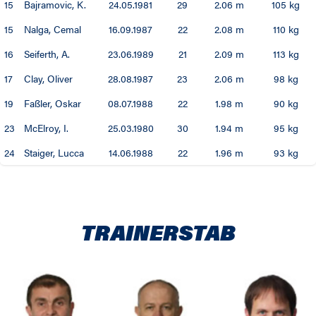
15
Bajramovic, K.
24.05.1981
29
2.06 m
105 kg
92 / 93
15
Nalga, Cemal
16.09.1987
22
2.08 m
110 kg
91 / 92
16
Seiferth, A.
23.06.1989
21
2.09 m
113 kg
90 / 91
17
Clay, Oliver
28.08.1987
23
2.06 m
98 kg
19
Faßler, Oskar
08.07.1988
22
1.98 m
90 kg
89 / 90
23
McElroy, I.
25.03.1980
30
1.94 m
95 kg
88 / 89
24
Staiger, Lucca
14.06.1988
22
1.96 m
93 kg
87 / 88
86 / 87
TRAINERSTAB
85 / 86
84 / 85
83 / 84