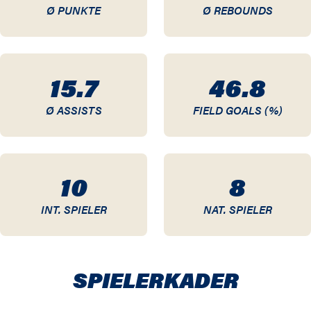
Ø PUNKTE
Ø REBOUNDS
10 / 11
09 / 10
15.7
46.8
08 / 09
Ø ASSISTS
FIELD GOALS (%)
07 / 08
06 / 07
10
8
05 / 06
INT. SPIELER
NAT. SPIELER
04 / 05
03 / 04
SPIELER­KADER
02 / 03