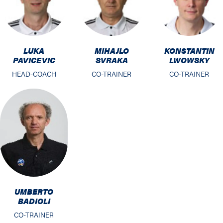
82 / 83
81 / 82
LUKA
MIHAJLO
KONSTANTIN
PAVICEVIC
SVRAKA
LWOWSKY
80 / 81
HEAD-COACH
CO-TRAINER
CO-TRAINER
79 / 80
78 / 79
77 / 78
76 / 77
75 / 76
UMBERTO
BADIOLI
CO-TRAINER