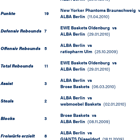
New Yorker Phantoms Braunschweig
Punkte
19
ALBA Berlin
(
11.04.2010
)
EWE Baskets Oldenburg
vs
Defensiv Rebounds
7
ALBA Berlin
(
29.01.2010
)
ALBA Berlin
vs
Offensiv Rebounds
5
ratiopharm Ulm
(
25.10.2009
)
EWE Baskets Oldenburg
vs
Total Rebounds
11
ALBA Berlin
(
29.01.2010
)
ALBA Berlin
vs
Assist
3
Brose Baskets
(
06.03.2010
)
ALBA Berlin
vs
Steals
2
webmoebel Baskets
(
02.01.2010
)
Brose Baskets
vs
Blocks
3
ALBA Berlin
(
08.11.2009
)
ALBA Berlin
vs
Freiwürfe erzielt
8
GIANTS Düsseldorf
(
18.11.2009
)