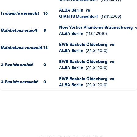
ALBA Berlin
vs
Freiwürfe versucht
10
GIANTS Düsseldorf
(
18.11.2009
)
New Yorker Phantoms Braunschweig
Nahdistanz erzielt
8
ALBA Berlin
(
11.04.2010
)
EWE Baskets Oldenburg
vs
Nahdistanz versucht
12
ALBA Berlin
(
29.01.2010
)
EWE Baskets Oldenburg
vs
3-Punkte erzielt
0
ALBA Berlin
(
29.01.2010
)
EWE Baskets Oldenburg
vs
3-Punkte versucht
0
ALBA Berlin
(
29.01.2010
)