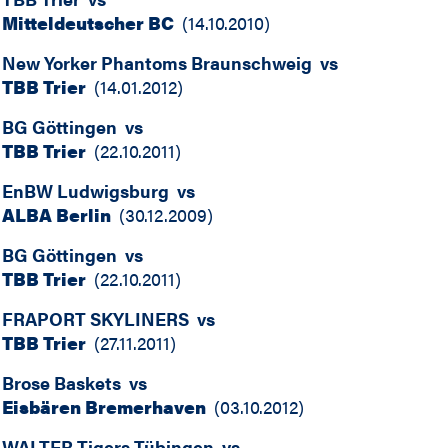
Mitteldeutscher BC
(
14.10.2010
)
New Yorker Phantoms Braunschweig
vs
TBB Trier
(
14.01.2012
)
BG Göttingen
vs
TBB Trier
(
22.10.2011
)
EnBW Ludwigsburg
vs
ALBA Berlin
(
30.12.2009
)
BG Göttingen
vs
TBB Trier
(
22.10.2011
)
FRAPORT SKYLINERS
vs
TBB Trier
(
27.11.2011
)
Brose Baskets
vs
Eisbären Bremerhaven
(
03.10.2012
)
WALTER Tigers Tübingen
vs