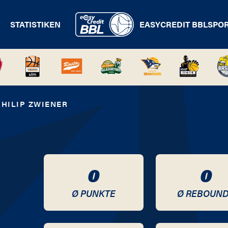
STATISTIKEN
EASYCREDIT BBL
SPO
PHILIP ZWIENER
0
0
Ø PUNKTE
Ø REBOUN