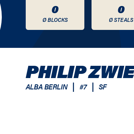
0
0
Ø BLOCKS
Ø STEALS
PHILIP ZWI
|
|
ALBA BERLIN
#
7
SF