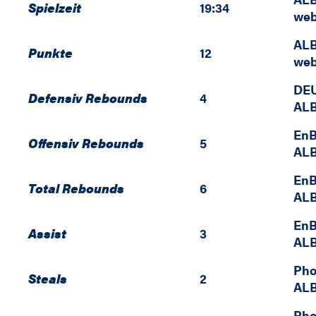
Spielzeit
19:34
web
ALB
Punkte
12
web
DE
Defensiv Rebounds
4
ALB
EnB
Offensiv Rebounds
5
ALB
EnB
Total Rebounds
6
ALB
EnB
Assist
3
ALB
Pho
Steals
2
ALB
Pho