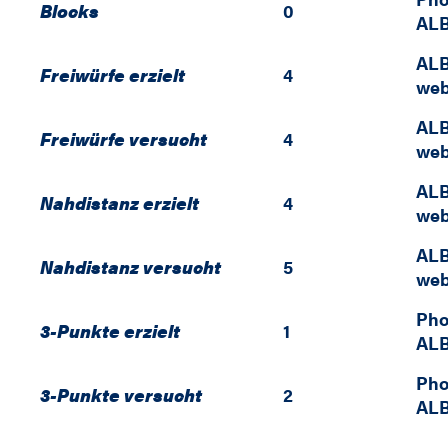
Blocks
0
ALB
ALB
Freiwürfe erzielt
4
web
ALB
Freiwürfe versucht
4
web
ALB
Nahdistanz erzielt
4
web
ALB
Nahdistanz versucht
5
web
Pho
3-Punkte erzielt
1
ALB
Pho
3-Punkte versucht
2
ALB