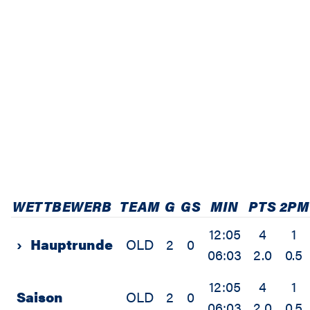
WETTBEWERB
TEAM
G
GS
MIN
PTS
2PM
12:05
4
1
›
Hauptrunde
OLD
2
0
06:03
2.0
0.5
12:05
4
1
Saison
OLD
2
0
06:03
2.0
0.5