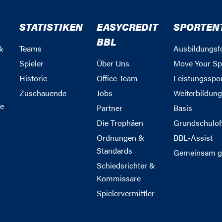
STATISTIKEN
EASYCREDIT
SPORTEN
BBL
&
Teams
Ausbildungsf
Spieler
Über Uns
Move Your Sp
Historie
Office-Team
Leistungsspo
Zuschauende
Jobs
Weiterbildun
e
Partner
Basis
Die Trophäen
Grundschulof
Ordnungen &
BBL-Assist
Standards
Gemeinsam g
Schiedsrichter &
Kommissare
Spielervermittler