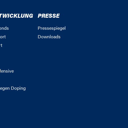
TWICKLUNG
PRESSE
onds
Pressespiegel
ort
Downloads
rt
g
fensive
egen Doping