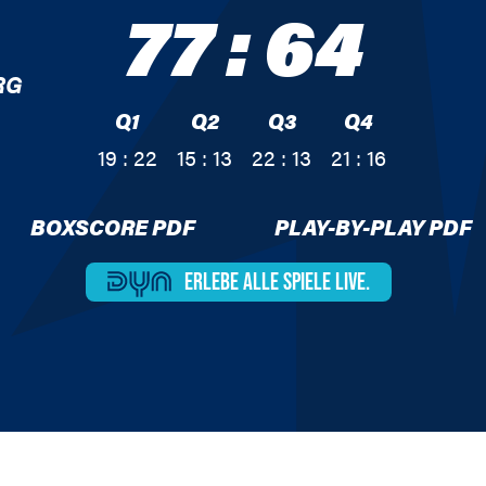
77
:
64
RG
Q1
Q2
Q3
Q4
19 : 22
15 : 13
22 : 13
21 : 16
BOXSCORE PDF
PLAY-BY-PLAY PDF
ERLEBE ALLE
SPIELE LIVE.