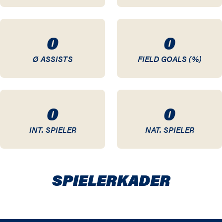
10 / 11
0
0
09 / 10
Ø ASSISTS
FIELD GOALS (%)
08 / 09
07 / 08
0
0
06 / 07
INT. SPIELER
NAT. SPIELER
05 / 06
04 / 05
SPIELER­KADER
03 / 04
02 / 03