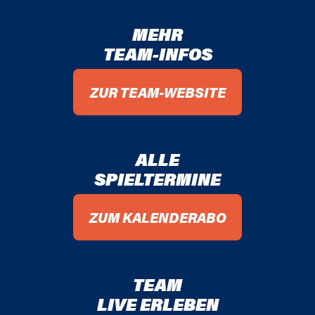
01 / 02
MEHR
TEAM-INFOS
00 / 01
99 / 00
ZUR TEAM-WEBSITE
98 / 99
ALLE
97 / 98
SPIELTERMINE
96 / 97
ZUM KALENDERABO
95 / 96
94 / 95
TEAM
93 / 94
LIVE ERLEBEN