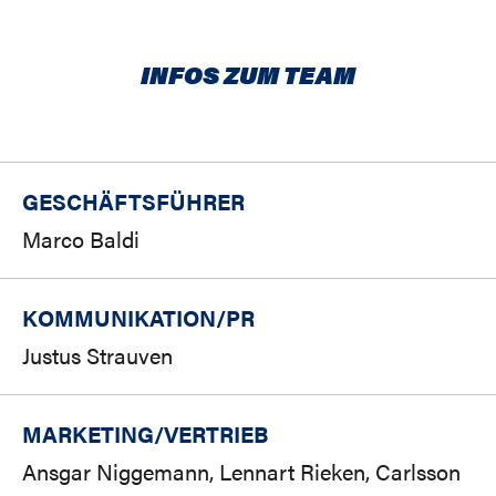
82 / 83
INFOS ZUM TEAM
81 / 82
80 / 81
GESCHÄFTSFÜHRER
79 / 80
Marco Baldi
78 / 79
KOMMUNIKATION/PR
77 / 78
Justus Strauven
76 / 77
75 / 76
MARKETING/
VERTRIEB
Ansgar Niggemann, Lennart Rieken, Carlsson