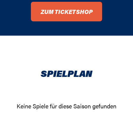
92 / 93
ZUM TICKETSHOP
91 / 92
90 / 91
89 / 90
88 / 89
SPIELPLAN
87 / 88
86 / 87
85 / 86
Keine Spiele für diese Saison gefunden
84 / 85
83 / 84