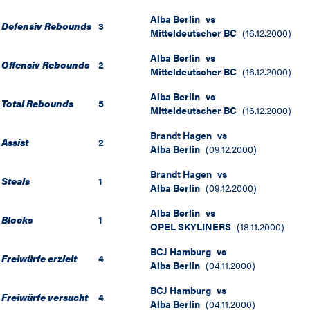
Alba Berlin
vs
Defensiv Rebounds
3
Mitteldeutscher BC
(
16.12.2000
)
Alba Berlin
vs
Offensiv Rebounds
2
Mitteldeutscher BC
(
16.12.2000
)
Alba Berlin
vs
Total Rebounds
5
Mitteldeutscher BC
(
16.12.2000
)
Brandt Hagen
vs
Assist
2
Alba Berlin
(
09.12.2000
)
Brandt Hagen
vs
Steals
1
Alba Berlin
(
09.12.2000
)
Alba Berlin
vs
Blocks
1
OPEL SKYLINERS
(
18.11.2000
)
BCJ Hamburg
vs
Freiwürfe erzielt
4
Alba Berlin
(
04.11.2000
)
BCJ Hamburg
vs
Freiwürfe versucht
4
Alba Berlin
(
04.11.2000
)