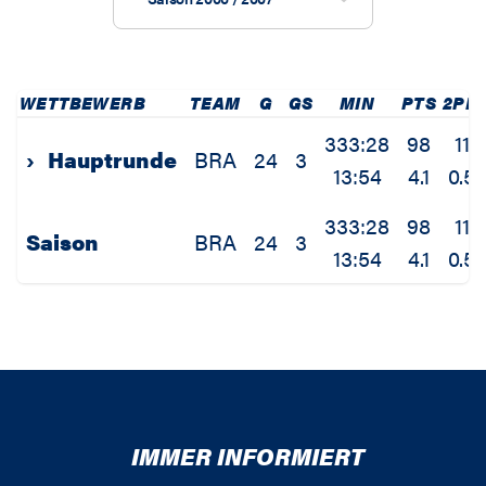
WETTBEWERB
TEAM
G
GS
MIN
PTS
2PM
333:28
98
11
›
Hauptrunde
BRA
24
3
13:54
4.1
0.5
333:28
98
11
Saison
BRA
24
3
13:54
4.1
0.5
IMMER INFORMIERT