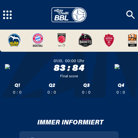
01.10.
00:00
Uhr
83
:
84
Final score
Q1
Q2
Q3
Q4
0 : 0
0 : 0
0 : 0
0 : 0
IMMER INFORMIERT