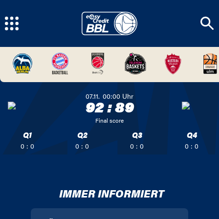
07.11.
00:00
Uhr
92
:
89
Final score
Q1
Q2
Q3
Q4
0 : 0
0 : 0
0 : 0
0 : 0
IMMER INFORMIERT