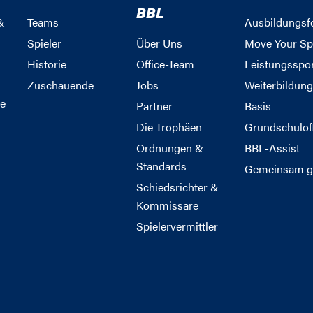
BBL
&
Teams
Ausbildungsf
Spieler
Über Uns
Move Your Sp
Historie
Office-Team
Leistungsspo
Zuschauende
Jobs
Weiterbildun
e
Partner
Basis
Die Trophäen
Grundschulof
Ordnungen &
BBL-Assist
Standards
Gemeinsam g
Schiedsrichter &
Kommissare
Spielervermittler