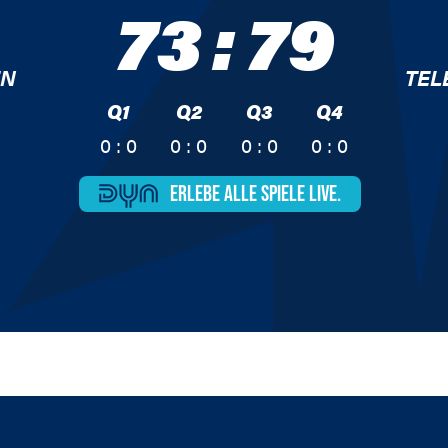
73
:
79
EN
TEL
Q1
Q2
Q3
Q4
0 : 0
0 : 0
0 : 0
0 : 0
ERLEBE ALLE
SPIELE LIVE.