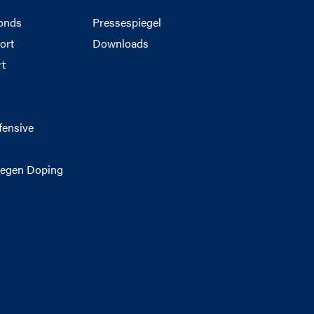
onds
Pressespiegel
ort
Downloads
rt
g
fensive
egen Doping