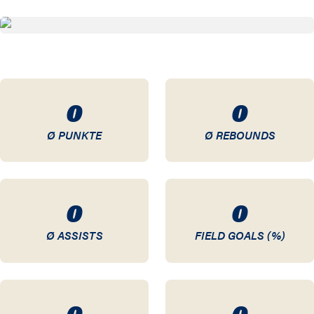
83 / 84
81 / 82
73 / 74
0
0
72 / 73
Ø PUNKTE
Ø REBOUNDS
71 / 72
70 / 71
0
0
69 / 70
Ø ASSISTS
FIELD GOALS (%)
68 / 69
67 / 68
0
0
66 / 67