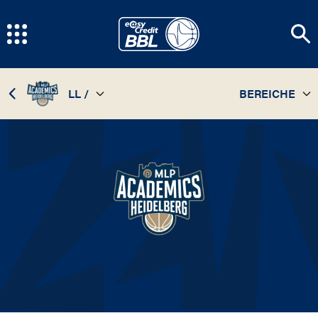
LL /
BEREICHE
TEAM
25 / 26
STATISTIKEN
24 / 25
SPIELPLAN
23 / 24
INFOS
22 / 23
21 / 22
84 / 85