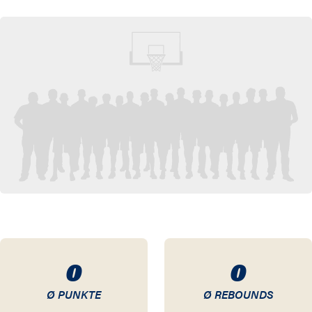
83 / 84
81 / 82
73 / 74
72 / 73
71 / 72
70 / 71
69 / 70
68 / 69
0
0
67 / 68
Ø PUNKTE
Ø REBOUNDS
66 / 67