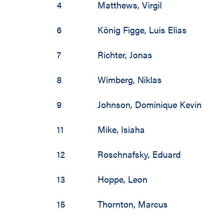
4
Matthews
,
Virgil
6
König Figge
,
Luis Elias
7
Richter
,
Jonas
8
Wimberg
,
Niklas
9
Johnson
,
Dominique Kevin
11
Mike
,
Isiaha
12
Roschnafsky
,
Eduard
13
Hoppe
,
Leon
15
Thornton
,
Marcus