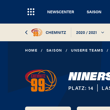
NEWSCENTER
SAISON
CHEMNITZ
2020 / 2021
2026 / 2027
HOME
/
SAISON
/
UNSERE TEAMS
/
2025 / 2026
NINER
2024 / 2025
2023 / 2024
PLATZ:
14
LA
2022 / 2023
2021 / 2022