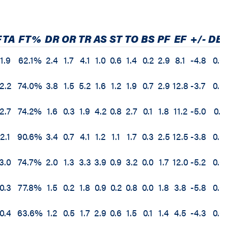
FTA
FT%
DR
OR
TR
AS
ST
TO
BS
PF
EF
+/-
DB
1.9
62.1%
2.4
1.7
4.1
1.0
0.6
1.4
0.2
2.9
8.1
-4.8
0.0
2.2
74.0%
3.8
1.5
5.2
1.6
1.2
1.9
0.7
2.9
12.8
-3.7
0.0
2.7
74.2%
1.6
0.3
1.9
4.2
0.8
2.7
0.1
1.8
11.2
-5.0
0.1
2.1
90.6%
3.4
0.7
4.1
1.2
1.1
1.7
0.3
2.5
12.5
-3.8
0.0
3.0
74.7%
2.0
1.3
3.3
3.9
0.9
3.2
0.0
1.7
12.0
-5.2
0.0
0.3
77.8%
1.5
0.2
1.8
0.9
0.2
0.8
0.0
1.8
3.8
-5.8
0.0
0.4
63.6%
1.2
0.5
1.7
2.9
0.6
1.5
0.1
1.4
4.5
-4.3
0.0