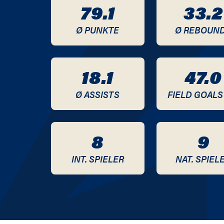
79.1
33.2
2020 / 2021
Ø PUNKTE
Ø REBOUN
18.1
47.0
Ø ASSISTS
FIELD GOALS
8
9
INT. SPIELER
NAT. SPIEL