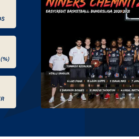
DS
 (%)
ER