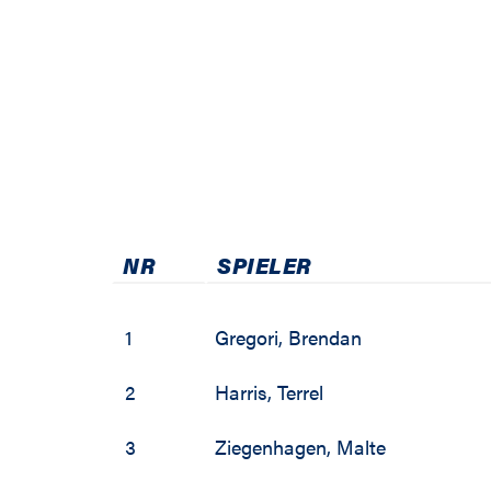
NR
SPIELER
1
Gregori
,
Brendan
2
Harris
,
Terrel
3
Ziegenhagen
,
Malte