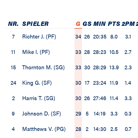
NR.
SPIELER
G
GS
MIN
PTS
2PM
7
Richter J. (PF)
34
26
20:35
8.0
3.1
11
Mike I. (PF)
33
28
28:23
10.5
2.7
15
Thornton M. (SG)
33
30
28:29
13.9
2.3
24
King G. (SF)
30
17
23:24
11.9
1.4
2
Harris T. (SG)
30
26
27:46
11.4
3.3
9
Johnson D. (SF)
29
5
14:19
3.3
0.3
4
Matthews V. (PG)
28
2
14:30
2.5
0.7