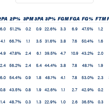
2PA
2P%
3PM
3PA
3P%
FGM
FGA
FG%
FTM
6.0
51.2%
0.2
0.9
22.6%
3.3
6.9
47.5%
1.2
4.1
66.7%
1.1
3.5
31.6%
3.8
7.6
50.4%
1.6
4.9
47.8%
2.4
6.1
39.5%
4.7
10.9
43.2%
2.0
2.4
56.2%
2.4
5.4
44.4%
3.8
7.8
48.1%
1.9
6.0
54.4%
0.9
1.8
48.1%
4.1
7.8
53.0%
2.3
0.8
43.5%
0.8
1.9
42.6%
1.1
2.7
42.9%
0.2
1.4
48.7%
0.3
1.3
22.9%
1.0
2.6
36.5%
0.3