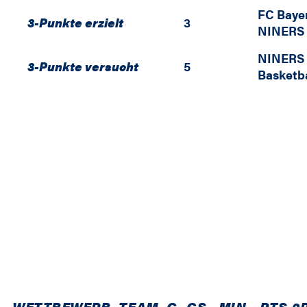
FC Baye
3-Punkte erzielt
3
NINERS 
NINERS 
3-Punkte versucht
5
Basketb
WETTBEWERB
TEAM
G
GS
MIN
PTS
2