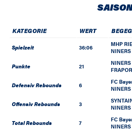
SAISON
KATEGORIE
WERT
BEGE
MHP RIE
Spielzeit
36:06
NINERS 
NINERS 
Punkte
21
FRAPOR
FC Baye
Defensiv Rebounds
6
NINERS 
SYNTAI
Offensiv Rebounds
3
NINERS 
FC Baye
Total Rebounds
7
NINERS 