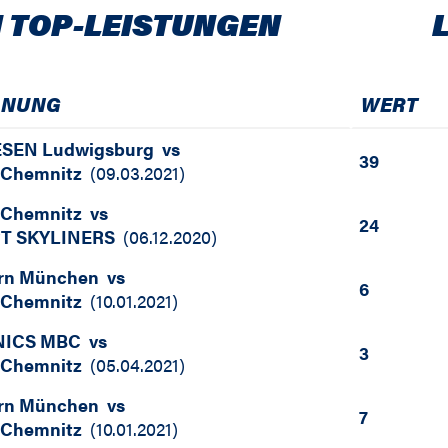
 TOP-LEISTUNGEN
GNUNG
WERT
SEN Ludwigsburg
vs
39
Chemnitz
(
09.03.2021
)
Chemnitz
vs
24
T SKYLINERS
(
06.12.2020
)
rn München
vs
6
Chemnitz
(
10.01.2021
)
NICS MBC
vs
3
Chemnitz
(
05.04.2021
)
rn München
vs
7
Chemnitz
(
10.01.2021
)