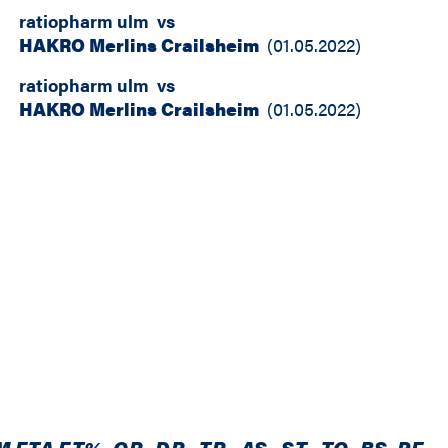
ratiopharm ulm
vs
HAKRO Merlins Crailsheim
(
01.05.2022
)
ratiopharm ulm
vs
HAKRO Merlins Crailsheim
(
01.05.2022
)
M
FTA
FT%
OR
DR
TR
AS
ST
TO
BS
PF