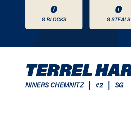
0
0
Ø BLOCKS
Ø STEALS
TERREL HAR
|
|
NINERS CHEMNITZ
#
2
SG