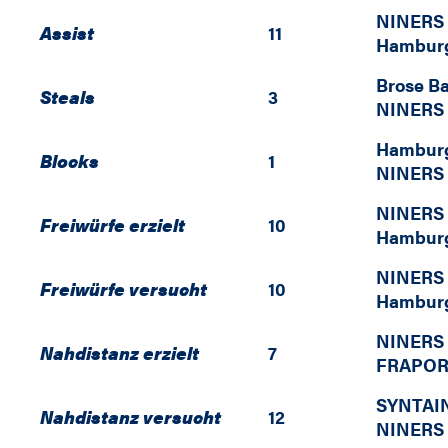
NINERS 
Assist
11
Hamburg
Brose B
Steals
3
NINERS 
Hamburg
Blocks
1
NINERS 
NINERS 
Freiwürfe erzielt
10
Hamburg
NINERS 
Freiwürfe versucht
10
Hamburg
NINERS 
Nahdistanz erzielt
7
FRAPOR
SYNTAI
Nahdistanz versucht
12
NINERS 