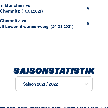
rn München
vs
4
Chemnitz
(
10.01.2021
)
Chemnitz
vs
9
all Löwen Braunschweig
(
24.03.2021
)
SAISONSTATISTIK
Saison 2021 / 2022
PM
2PA
2P%
3PM
3PA
3P%
FGM
FGA
FG%
FT