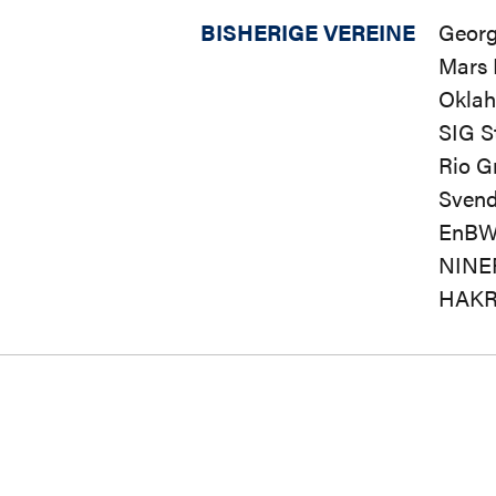
BISHERIGE VEREINE
Georg
Mars 
Oklah
SIG S
Rio G
Svend
EnBW
NINE
HAKRO