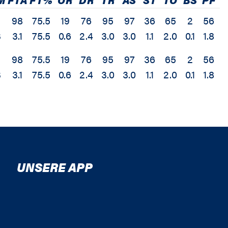
98
75.5
19
76
95
97
36
65
2
56
3
3.1
75.5
0.6
2.4
3.0
3.0
1.1
2.0
0.1
1.8
1
98
75.5
19
76
95
97
36
65
2
56
3
3.1
75.5
0.6
2.4
3.0
3.0
1.1
2.0
0.1
1.8
1
UNSERE APP