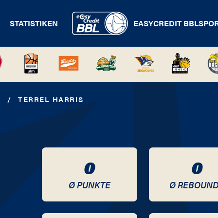
STATISTIKEN
EASYCREDIT BBL
SPO
Z
/
TERREL HARRIS
0
0
Ø PUNKTE
Ø REBOUN