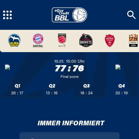
10.01.
15:00
Uhr
77
:
76
Final score
Q1
Q2
Q3
Q4
26 : 17
13 : 16
18 : 24
20 : 19
IMMER INFORMIERT