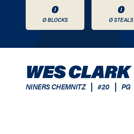
0
0
Ø BLOCKS
Ø STEALS
WES CLARK
|
|
NINERS CHEMNITZ
#
20
PG