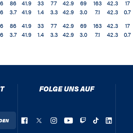
36
86
41.9
33
77
42.9
69
163
42.3
17
.6
3.7
41.9
1.4
3.3
42.9
3.0
7.1
42.3
0.7
36
86
41.9
33
77
42.9
69
163
42.3
17
.6
3.7
41.9
1.4
3.3
42.9
3.0
7.1
42.3
0.7
T
FOLGE UNS AUF
DEN