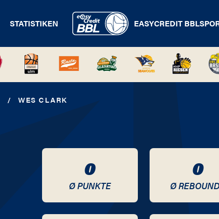
STATISTIKEN
EASYCREDIT BBL
SPO
Z
/
WES CLARK
0
0
Ø PUNKTE
Ø REBOUN