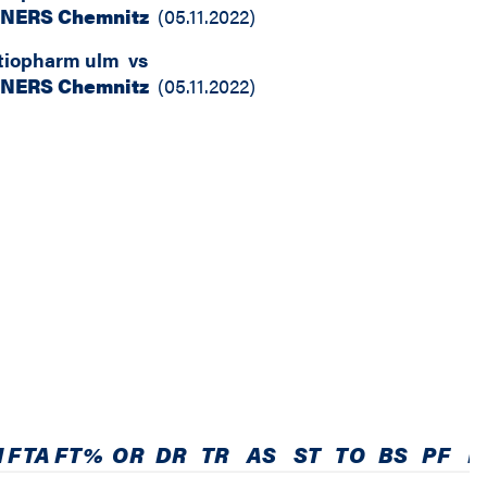
INERS Chemnitz
(
05.11.2022
)
tiopharm ulm
vs
INERS Chemnitz
(
05.11.2022
)
M
FTA
FT%
OR
DR
TR
AS
ST
TO
BS
PF
E