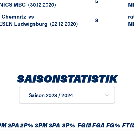
5
NICS MBC
(
30.12.2020
)
N
 Chemnitz
vs
ra
8
ESEN Ludwigsburg
(
22.12.2020
)
N
SAISONSTATISTIK
Saison 2023 / 2024
PM
2PA
2P%
3PM
3PA
3P%
FGM
FGA
FG%
FT