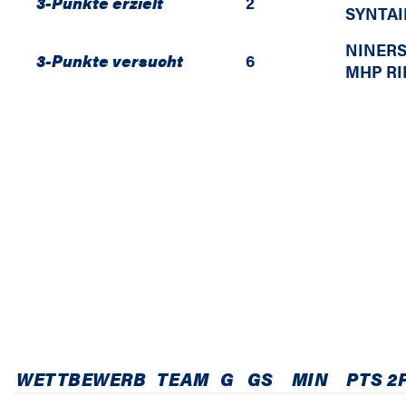
3-Punkte erzielt
2
SYNTAI
NINERS
3-Punkte versucht
6
MHP RI
WETTBEWERB
TEAM
G
GS
MIN
PTS
2