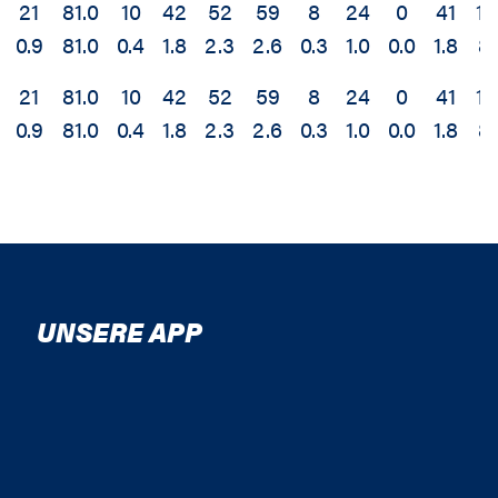
21
81.0
10
42
52
59
8
24
0
41
18
0.9
81.0
0.4
1.8
2.3
2.6
0.3
1.0
0.0
1.8
8.
21
81.0
10
42
52
59
8
24
0
41
18
0.9
81.0
0.4
1.8
2.3
2.6
0.3
1.0
0.0
1.8
8.
UNSERE APP