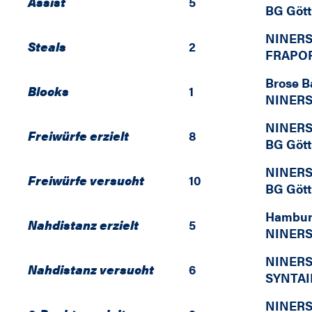
Assist
5
BG Göt
NINERS
Steals
2
FRAPOR
Brose 
Blocks
1
NINERS
NINERS
Freiwürfe erzielt
8
BG Göt
NINERS
Freiwürfe versucht
10
BG Göt
Hambur
Nahdistanz erzielt
5
NINERS
NINERS
Nahdistanz versucht
6
SYNTAI
NINERS