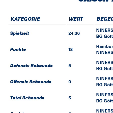
KATEGORIE
WERT
BEGE
NINERS
Spielzeit
24:36
BG Göt
Hambur
Punkte
18
NINERS
NINERS
Defensiv Rebounds
5
BG Göt
NINERS
Offensiv Rebounds
0
BG Göt
NINERS
Total Rebounds
5
BG Göt
NINERS