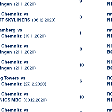
9
tingen
(
21.11.2020
)
N
 Chemnitz
vs
ra
3
T SKYLINERS
(
06.12.2020
)
N
Bamberg
vs
ra
1
 Chemnitz
(
19.11.2020
)
N
 Chemnitz
vs
N
8
tingen
(
21.11.2020
)
B
 Chemnitz
vs
N
10
tingen
(
21.11.2020
)
B
g Towers
vs
R
6
 Chemnitz
(
27.12.2020
)
N
 Chemnitz
vs
R
10
NICS MBC
(
30.12.2020
)
N
 Chemnitz
vs
ra