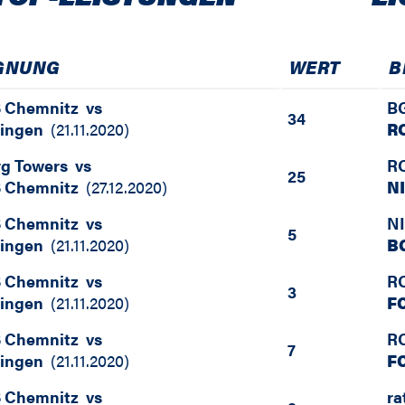
GNUNG
WERT
B
 Chemnitz
vs
BG
34
tingen
(
21.11.2020
)
R
g Towers
vs
R
25
 Chemnitz
(
27.12.2020
)
N
 Chemnitz
vs
N
5
tingen
(
21.11.2020
)
B
 Chemnitz
vs
R
3
tingen
(
21.11.2020
)
F
 Chemnitz
vs
R
7
tingen
(
21.11.2020
)
F
 Chemnitz
vs
ra