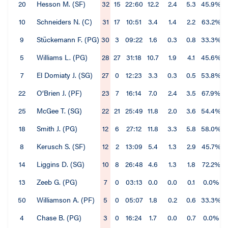
20
Hesson M. (SF)
32
15
22:60
12.2
2.4
5.3
45.9%
10
Schneiders N. (C)
31
17
10:51
3.4
1.4
2.2
63.2%
9
Stückemann F. (PG)
30
3
09:22
1.6
0.3
0.8
33.3%
5
Williams L. (PG)
28
27
31:18
10.7
1.9
4.1
45.6%
7
El Domiaty J. (SG)
27
0
12:23
3.3
0.3
0.5
53.8%
22
O‘Brien J. (PF)
23
7
16:14
7.0
2.4
3.5
67.9%
25
McGee T. (SG)
22
21
25:49
11.8
2.0
3.6
54.4%
18
Smith J. (PG)
12
6
27:12
11.8
3.3
5.8
58.0%
8
Kerusch S. (SF)
12
2
13:09
5.4
1.3
2.9
45.7%
14
Liggins D. (SG)
10
8
26:48
4.6
1.3
1.8
72.2%
13
Zeeb G. (PG)
7
0
03:13
0.0
0.0
0.1
0.0%
50
Williamson A. (PF)
5
0
05:07
1.8
0.2
0.6
33.3%
4
Chase B. (PG)
3
0
16:24
1.7
0.0
0.7
0.0%