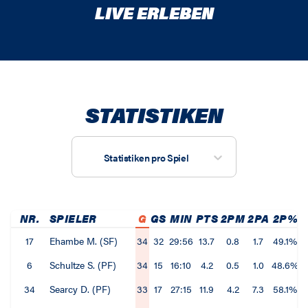
LIVE ERLEBEN
STATISTIKEN
Statistiken pro Spiel
NR.
SPIELER
G
GS
MIN
PTS
2PM
2PA
2P%
17
Ehambe M. (SF)
34
32
29:56
13.7
0.8
1.7
49.1%
6
Schultze S. (PF)
34
15
16:10
4.2
0.5
1.0
48.6%
34
Searcy D. (PF)
33
17
27:15
11.9
4.2
7.3
58.1%