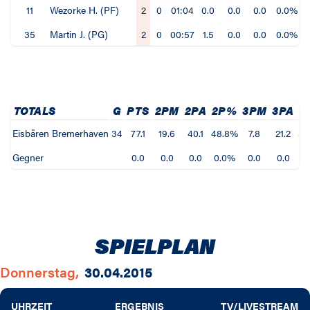
11
Wezorke H. (PF)
2
0
01:04
0.0
0.0
0.0
0.0%
35
Martin J. (PG)
2
0
00:57
1.5
0.0
0.0
0.0%
TOTALS
G
PTS
2PM
2PA
2P%
3PM
3PA
3
Eisbären Bremerhaven
34
77.1
19.6
40.1
48.8%
7.8
21.2
36
Gegner
0.0
0.0
0.0
0.0%
0.0
0.0
0
SPIELPLAN
Donnerstag,
30.04.2015
UHRZEIT
ERGEBNIS
TV/LIVESTREAM