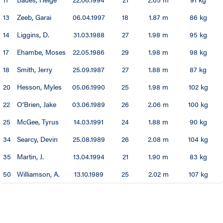
13
Zeeb, Garai
06.04.1997
18
1.87 m
86 kg
14
Liggins, D.
31.03.1988
27
1.98 m
95 kg
17
Ehambe, Moses
22.05.1986
29
1.98 m
98 kg
18
Smith, Jerry
25.09.1987
27
1.88 m
87 kg
20
Hesson, Myles
05.06.1990
25
1.98 m
102 kg
22
O‘Brien, Jake
03.06.1989
26
2.06 m
100 kg
25
McGee, Tyrus
14.03.1991
24
1.88 m
90 kg
34
Searcy, Devin
25.08.1989
26
2.08 m
104 kg
35
Martin, J.
13.04.1994
21
1.90 m
83 kg
50
Williamson, A.
13.10.1989
25
2.02 m
107 kg