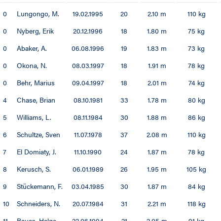
0
Lungongo, M.
19.02.1995
20
2.10 m
110 kg
0
Nyberg, Erik
20.12.1996
18
1.80 m
75 kg
0
Abaker, A.
06.08.1996
19
1.83 m
73 kg
0
Okona, N.
08.03.1997
18
1.91 m
78 kg
0
Behr, Marius
09.04.1997
18
2.01 m
74 kg
4
Chase, Brian
08.10.1981
33
1.78 m
80 kg
5
Williams, L.
08.11.1984
30
1.88 m
86 kg
6
Schultze, Sven
11.07.1978
37
2.08 m
110 kg
7
El Domiaty, J.
11.10.1990
24
1.87 m
78 kg
8
Kerusch, S.
06.01.1989
26
1.95 m
105 kg
9
Stückemann, F.
03.04.1985
30
1.87 m
84 kg
10
Schneiders, N.
20.07.1984
31
2.21 m
118 kg
11
Baues, Helge
22.06.1994
21
2.05 m
91 kg