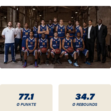
12 / 13
11 / 12
10 / 11
09 / 10
08 / 09
07 / 08
06 / 07
05 / 06
77.1
34.7
Ø PUNKTE
Ø REBOUNDS