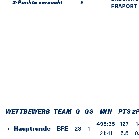
3-Punkte versucht
8
FRAPORT 
WETTBEWERB
TEAM
G
GS
MIN
PTS
2
498:35
127
1
›
Hauptrunde
BRE
23
1
21:41
5.5
0