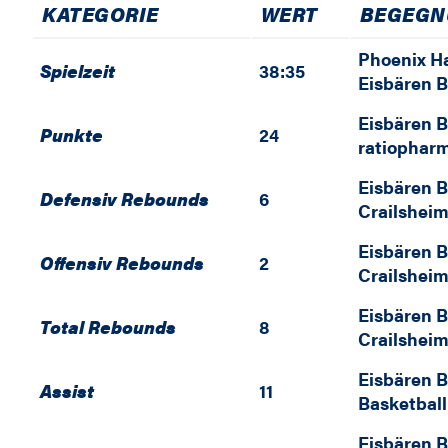
KATEGORIE
WERT
BEGEGN
Phoenix H
Spielzeit
38:35
Eisbären 
Eisbären 
Punkte
24
ratiophar
Eisbären 
Defensiv Rebounds
6
Crailsheim
Eisbären 
Offensiv Rebounds
2
Crailsheim
Eisbären 
Total Rebounds
8
Crailsheim
Eisbären 
Assist
11
Basketbal
Eisbären 