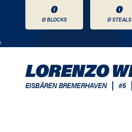
0
0
Ø BLOCKS
Ø STEALS
LORENZO W
|
EISBÄREN BREMERHAVEN
#
5