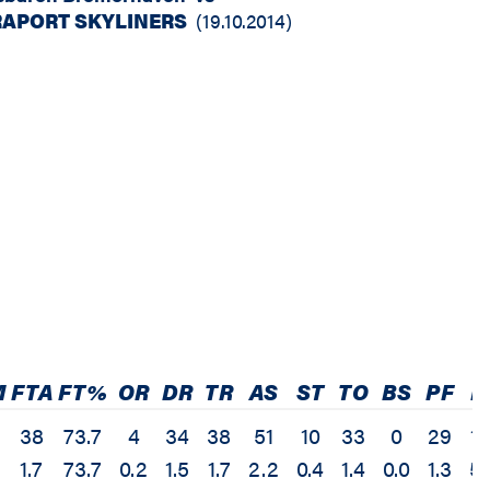
RAPORT SKYLINERS
(
19.10.2014
)
M
FTA
FT%
OR
DR
TR
AS
ST
TO
BS
PF
E
38
73.7
4
34
38
51
10
33
0
29
12
1.7
73.7
0.2
1.5
1.7
2.2
0.4
1.4
0.0
1.3
5.