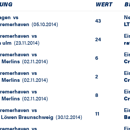
UNG
WERT
B
agen
vs
Ne
43
Bremerhaven
(
05.10.2014
)
LT
Bremerhaven
vs
Ei
24
m ulm
(
23.11.2014
)
ra
Bremerhaven
vs
Ei
6
 Merlins
(
02.11.2014
)
Cr
Bremerhaven
vs
Ei
2
 Merlins
(
02.11.2014
)
Cr
Bremerhaven
vs
Ei
8
 Merlins
(
02.11.2014
)
Cr
Bremerhaven
vs
Ei
11
l Löwen Braunschweig
(
30.12.2014
)
Ba
Bremerhaven
vs
Ei