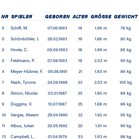
NR
SPIELER
GEBOREN
ALTER
GRÖSSE
GEWICHT
0
Schiff, M.
07.06.1993
19
1.96 m
78 kg
0
Schönbühler, J.
26.02.1993
19
1.86 m
80 kg
0
Hoste, C.
09.09.1993
18
1.99 m
85 kg
0
Feldmann, P.
07.08.1993
19
2.03 m
90 kg
4
Meyer-Hübner, F.
09.08.1991
21
1.93 m
86 kg
7
Nash, Tyrone
24.09.1988
23
2.03 m
105 kg
8
Simon, Nicolai
03.01.1987
25
1.90 m
89 kg
9
Duggins, V.
10.07.1987
25
1.88 m
86 kg
10
Vargas, Akeem
29.04.1990
22
1.92 m
90 kg
11
Albus, Julian
20.05.1992
20
1.91 m
90 kg
13
Campbell, L.
01.04.1979
33
1.93 m
88 kg