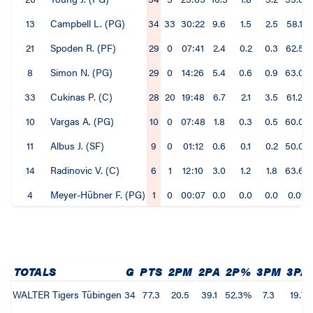
13
Campbell L. (PG)
34
33
30:22
9.6
1.5
2.5
58.1%
21
Spoden R. (PF)
29
0
07:41
2.4
0.2
0.3
62.5%
8
Simon N. (PG)
29
0
14:26
5.4
0.6
0.9
63.0%
33
Cukinas P. (C)
28
20
19:48
6.7
2.1
3.5
61.2%
10
Vargas A. (PG)
10
0
07:48
1.8
0.3
0.5
60.0%
11
Albus J. (SF)
9
0
01:12
0.6
0.1
0.2
50.0%
14
Radinovic V. (C)
6
1
12:10
3.0
1.2
1.8
63.6%
4
Meyer-Hübner F. (PG)
1
0
00:07
0.0
0.0
0.0
0.0%
TOTALS
G
PTS
2PM
2PA
2P%
3PM
3PA
WALTER Tigers Tübingen
34
77.3
20.5
39.1
52.3%
7.3
19.7