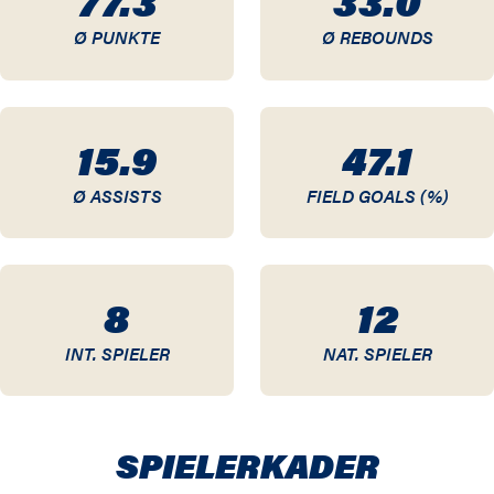
77.3
33.0
Ø PUNKTE
Ø REBOUNDS
15.9
47.1
Ø ASSISTS
FIELD GOALS (%)
8
12
INT. SPIELER
NAT. SPIELER
SPIELER­KADER