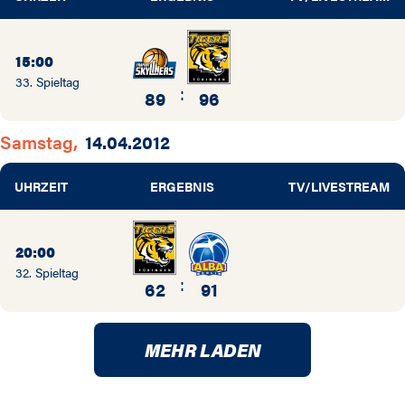
15:00
33. Spieltag
:
89
96
Samstag,
14.04.2012
UHRZEIT
ERGEBNIS
TV/LIVESTREAM
20:00
32. Spieltag
:
62
91
MEHR LADEN