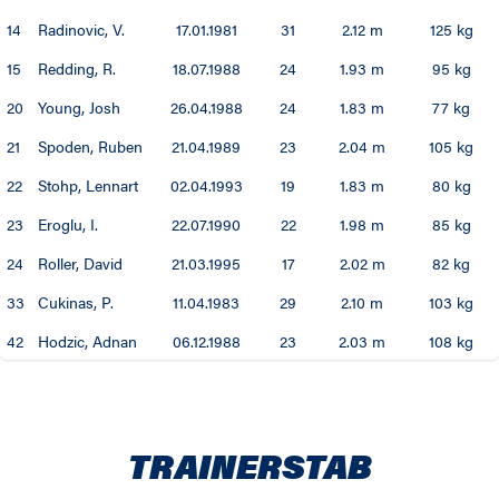
14
Radinovic, V.
17.01.1981
31
2.12 m
125 kg
15
Redding, R.
18.07.1988
24
1.93 m
95 kg
20
Young, Josh
26.04.1988
24
1.83 m
77 kg
21
Spoden, Ruben
21.04.1989
23
2.04 m
105 kg
22
Stohp, Lennart
02.04.1993
19
1.83 m
80 kg
23
Eroglu, I.
22.07.1990
22
1.98 m
85 kg
24
Roller, David
21.03.1995
17
2.02 m
82 kg
33
Cukinas, P.
11.04.1983
29
2.10 m
103 kg
42
Hodzic, Adnan
06.12.1988
23
2.03 m
108 kg
TRAINERSTAB