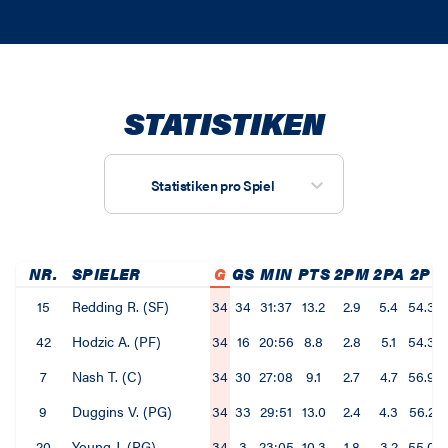
STATISTIKEN
Statistiken pro Spiel
NR.
SPIELER
G
GS
MIN
PTS
2PM
2PA
2P%
15
Redding R. (SF)
34
34
31:37
13.2
2.9
5.4
54.3%
42
Hodzic A. (PF)
34
16
20:56
8.8
2.8
5.1
54.3%
7
Nash T. (C)
34
30
27:08
9.1
2.7
4.7
56.9%
9
Duggins V. (PG)
34
33
29:51
13.0
2.4
4.3
56.2%
20
Young J. (PG)
34
3
23:05
10.3
1.8
3.2
55.0%