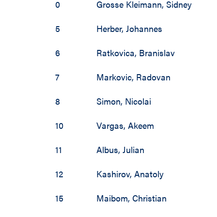
0
Grosse Kleimann
,
Sidney
5
Herber
,
Johannes
6
Ratkovica
,
Branislav
7
Markovic
,
Radovan
8
Simon
,
Nicolai
10
Vargas
,
Akeem
11
Albus
,
Julian
12
Kashirov
,
Anatoly
15
Maibom
,
Christian