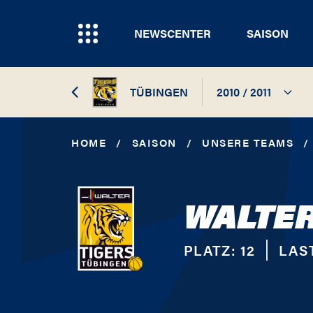
NEWSCENTER
SAISON
TÜBINGEN
2010 / 2011
2023 / 2024
HOME
/
SAISON
/
UNSERE TEAMS
/
2017 / 2018
WALTER
2016 / 2017
2015 / 2016
PLATZ:
12
LAST
2014 / 2015
2013 / 2014