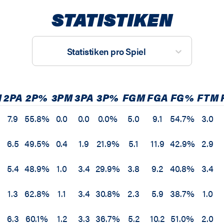
STATISTIKEN
Statistiken pro Spiel
M
2PA
2P%
3PM
3PA
3P%
FGM
FGA
FG%
FTM
7.9
55.8%
0.0
0.0
0.0%
5.0
9.1
54.7%
3.0
6.5
49.5%
0.4
1.9
21.9%
5.1
11.9
42.9%
2.9
5.4
48.9%
1.0
3.4
29.9%
3.8
9.2
40.8%
3.4
1.3
62.8%
1.1
3.4
30.8%
2.3
5.9
38.7%
1.0
6.3
60.1%
1.2
3.3
36.7%
5.2
10.2
51.0%
2.0