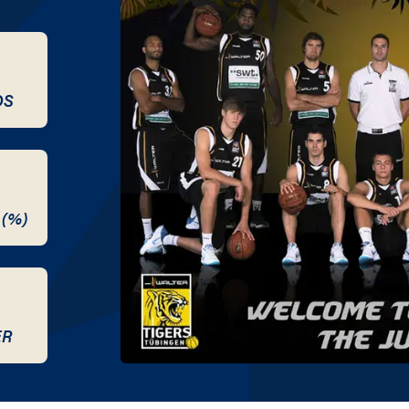
DS
 (%)
ER