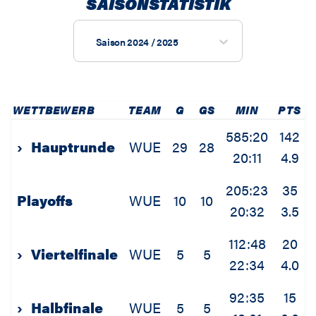
SAISONSTATISTIK
Saison 2024 / 2025
WETTBEWERB
TEAM
G
GS
MIN
PTS
2
585:20
142
›
Hauptrunde
WUE
29
28
20:11
4.9
205:23
35
Playoffs
WUE
10
10
20:32
3.5
112:48
20
›
Viertelfinale
WUE
5
5
22:34
4.0
92:35
15
›
Halbfinale
WUE
5
5