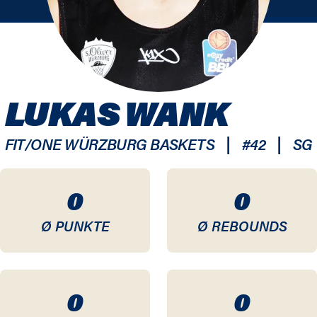
LUKAS WANK
|
|
FIT/ONE WÜRZBURG BASKETS
#
42
SG
0
0
Ø PUNKTE
Ø REBOUNDS
0
0