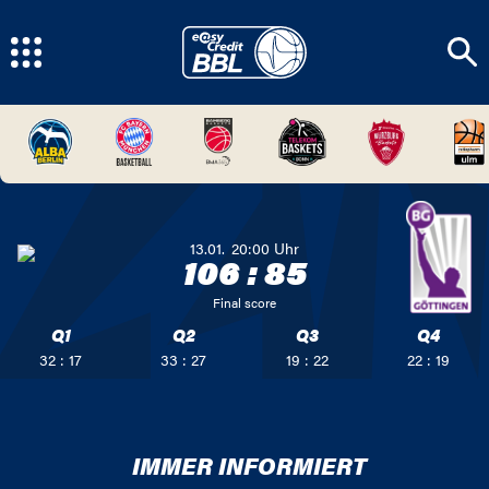
13.01.
20:00
Uhr
106
:
85
Final score
Q1
Q2
Q3
Q4
32 : 17
33 : 27
19 : 22
22 : 19
IMMER INFORMIERT