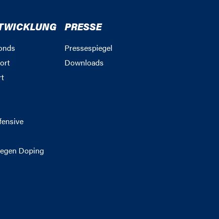
TWICKLUNG
PRESSE
onds
Pressespiegel
ort
Downloads
rt
g
fensive
egen Doping