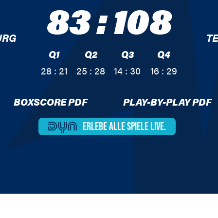
83
:
108
URG
T
Q1
Q2
Q3
Q4
28 : 21
25 : 28
14 : 30
16 : 29
BOXSCORE PDF
PLAY-BY-PLAY PDF
ERLEBE ALLE
SPIELE LIVE.