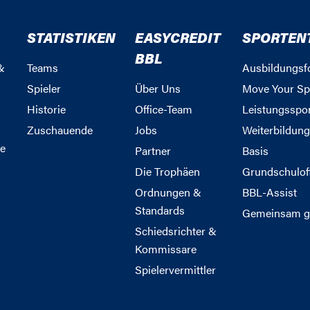
STATISTIKEN
EASYCREDIT
SPORTEN
BBL
&
Teams
Ausbildungsf
Spieler
Über Uns
Move Your Sp
Historie
Office-Team
Leistungsspo
Zuschauende
Jobs
Weiterbildun
e
Partner
Basis
Die Trophäen
Grundschulof
Ordnungen &
BBL-Assist
Standards
Gemeinsam g
Schiedsrichter &
Kommissare
Spielervermittler