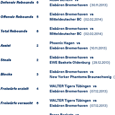
Defensiv Rebounds
6
Eisbären Bremerhaven
(
30.11.2013
)
Eisbären Bremerhaven
vs
Offensiv Rebounds
5
Mitteldeutscher BC
(
02.02.2014
)
Eisbären Bremerhaven
vs
Total Rebounds
8
Mitteldeutscher BC
(
02.02.2014
)
Phoenix Hagen
vs
Assist
2
Eisbären Bremerhaven
(
10.11.2013
)
Eisbären Bremerhaven
vs
Steals
2
EWE Baskets Oldenburg
(
29.12.2013
)
Eisbären Bremerhaven
vs
Blocks
3
New Yorker Phantoms Braunschweig
(
WALTER Tigers Tübingen
vs
Freiwürfe erzielt
4
Eisbären Bremerhaven
(
07.12.2013
)
WALTER Tigers Tübingen
vs
Freiwürfe versucht
6
Eisbären Bremerhaven
(
07.12.2013
)
Brose Baskets
vs