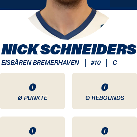
NICK SCHNEIDERS
|
|
EISBÄREN BREMERHAVEN
#
10
C
0
0
Ø PUNKTE
Ø REBOUNDS
0
0