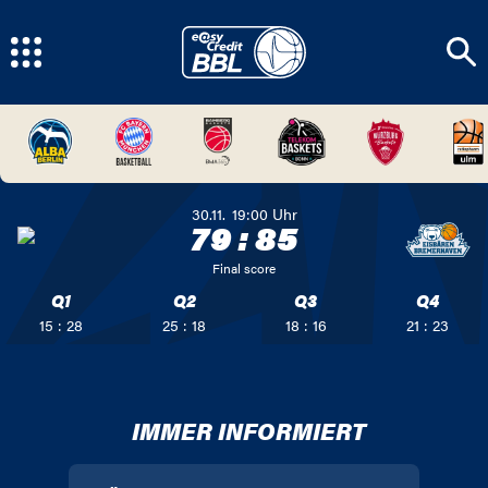
30.11.
19:00
Uhr
79
:
85
Final score
Q1
Q2
Q3
Q4
15 : 28
25 : 18
18 : 16
21 : 23
IMMER INFORMIERT