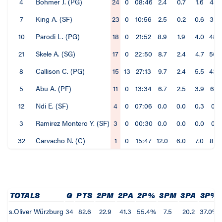
4
Böhmer J. (PG)
24
0
08:46
2.4
0.7
1.6
44.
7
King A. (SF)
23
0
10:56
2.5
0.2
0.6
35.
10
Parodi L. (PG)
18
0
21:52
8.9
1.9
4.0
48.
21
Skele A. (SG)
17
0
22:50
8.7
2.4
4.7
50.
8
Callison C. (PG)
15
13
27:13
9.7
2.4
5.5
43.
5
Abu A. (PF)
11
0
13:34
6.7
2.5
3.9
65.
12
Ndi E. (SF)
4
0
07:06
0.0
0.0
0.3
0.
3
Ramirez Montero Y. (SF)
3
0
00:30
0.0
0.0
0.0
0.
32
Carvacho N. (C)
1
0
15:47
12.0
6.0
7.0
85.
TOTALS
G
PTS
2PM
2PA
2P%
3PM
3PA
3P%
s.Oliver Würzburg
34
82.6
22.9
41.3
55.4%
7.5
20.2
37.0%