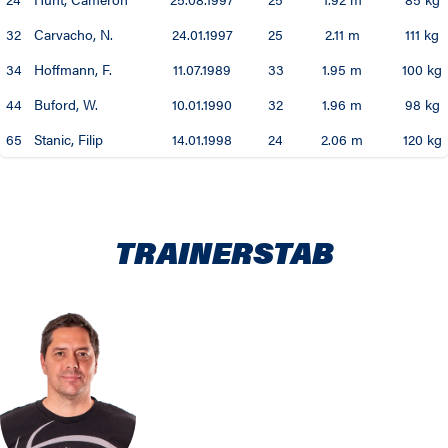
32
Carvacho, N.
24.01.1997
25
2.11 m
111 kg
34
Hoffmann, F.
11.07.1989
33
1.95 m
100 kg
44
Buford, W.
10.01.1990
32
1.96 m
98 kg
65
Stanic, Filip
14.01.1998
24
2.06 m
120 kg
TRAINERSTAB