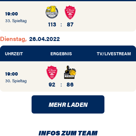
19:00
33. Spieltag
113
:
87
Dienstag,
26.04.2022
UHRZEIT
ERGEBNIS
TV/LIVESTREAM
19:00
30. Spieltag
92
:
86
MEHR LADEN
INFOS ZUM TEAM