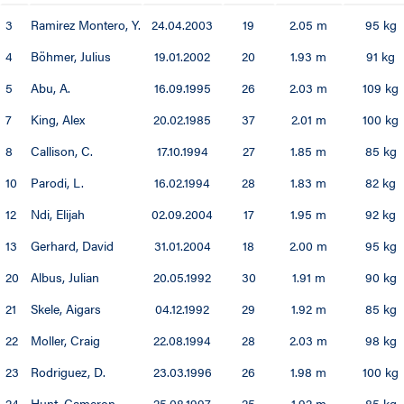
3
Ramirez Montero, Y.
24.04.2003
19
2.05 m
95 kg
4
Böhmer, Julius
19.01.2002
20
1.93 m
91 kg
5
Abu, A.
16.09.1995
26
2.03 m
109 kg
7
King, Alex
20.02.1985
37
2.01 m
100 kg
8
Callison, C.
17.10.1994
27
1.85 m
85 kg
10
Parodi, L.
16.02.1994
28
1.83 m
82 kg
12
Ndi, Elijah
02.09.2004
17
1.95 m
92 kg
13
Gerhard, David
31.01.2004
18
2.00 m
95 kg
20
Albus, Julian
20.05.1992
30
1.91 m
90 kg
21
Skele, Aigars
04.12.1992
29
1.92 m
85 kg
22
Moller, Craig
22.08.1994
28
2.03 m
98 kg
23
Rodriguez, D.
23.03.1996
26
1.98 m
100 kg
24
Hunt, Cameron
25.08.1997
25
1.92 m
85 kg