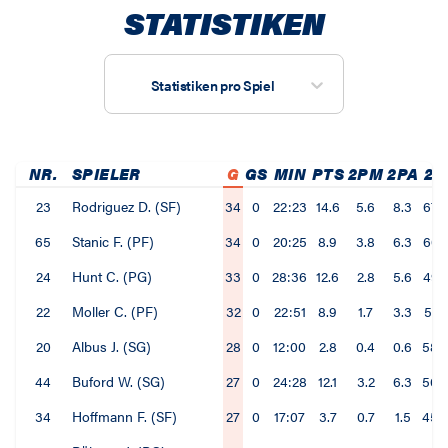
STATISTIKEN
Statistiken pro Spiel
NR.
SPIELER
G
GS
MIN
PTS
2PM
2PA
2P
23
Rodriguez D. (SF)
34
0
22:23
14.6
5.6
8.3
67.
65
Stanic F. (PF)
34
0
20:25
8.9
3.8
6.3
60.
24
Hunt C. (PG)
33
0
28:36
12.6
2.8
5.6
49.
22
Moller C. (PF)
32
0
22:51
8.9
1.7
3.3
51.
20
Albus J. (SG)
28
0
12:00
2.8
0.4
0.6
58.
44
Buford W. (SG)
27
0
24:28
12.1
3.2
6.3
50.
34
Hoffmann F. (SF)
27
0
17:07
3.7
0.7
1.5
45.