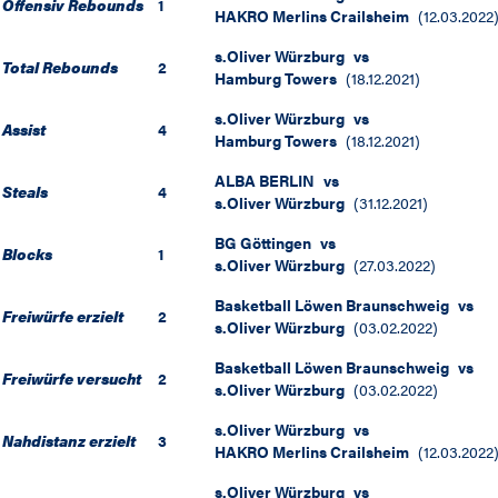
Offensiv Rebounds
1
HAKRO Merlins Crailsheim
(
12.03.2022
s.Oliver Würzburg
vs
Total Rebounds
2
Hamburg Towers
(
18.12.2021
)
s.Oliver Würzburg
vs
Assist
4
Hamburg Towers
(
18.12.2021
)
ALBA BERLIN
vs
Steals
4
s.Oliver Würzburg
(
31.12.2021
)
BG Göttingen
vs
Blocks
1
s.Oliver Würzburg
(
27.03.2022
)
Basketball Löwen Braunschweig
vs
Freiwürfe erzielt
2
s.Oliver Würzburg
(
03.02.2022
)
Basketball Löwen Braunschweig
vs
Freiwürfe versucht
2
s.Oliver Würzburg
(
03.02.2022
)
s.Oliver Würzburg
vs
Nahdistanz erzielt
3
HAKRO Merlins Crailsheim
(
12.03.2022
s.Oliver Würzburg
vs