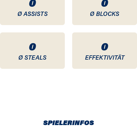
0
0
Ø ASSISTS
Ø BLOCKS
0
0
Ø STEALS
EFFEKTIVITÄT
SPIELERINFOS