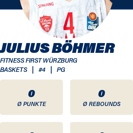
JULIUS BÖHMER
FITNESS FIRST WÜRZBURG
|
|
BASKETS
#
4
PG
0
0
Ø PUNKTE
Ø REBOUNDS