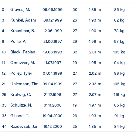
0
Graves, M.
09.06.1996
30
1.85 m
85 kg
3
Kunkel, Adam
09.12.1999
26
1.93 m
82 kg
4
Kraushaar, B.
12.06.1999
27
1.90 m
78 kg
8
Polite, A.
21.06.1997
29
1.98 m
97 kg
10
Bleck, Fabian
19.03.1993
33
2.01 m
105 kg
11
Omuvwie, M.
11.07.1997
29
1.95 m
94 kg
12
Polley, Tyler
07.04.1999
27
2.02 m
98 kg
21
Uhlemann, Tim
09.04.1999
27
2.03 m
105 kg
25
Krutwig, C.
21.12.1998
27
2.07 m
116 kg
33
Schultze, N.
01.11.2006
19
1.97 m
85 kg
33
Gibson, T.
19.04.2000
26
1.93 m
91 kg
44
Razdevsek, Jan
16.12.2000
25
1.85 m
84 kg