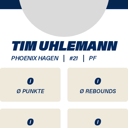
TIM UHLEMANN
|
|
PHOENIX HAGEN
#
21
PF
0
0
Ø PUNKTE
Ø REBOUNDS
0
0