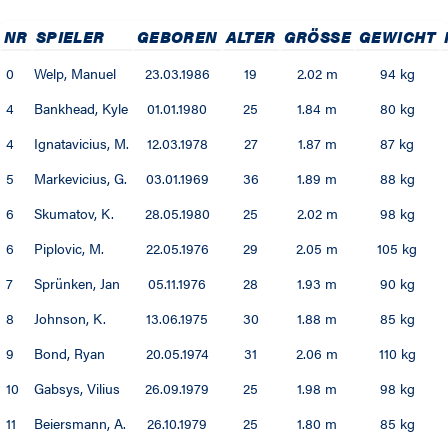
NR
SPIELER
GEBOREN
ALTER
GRÖSSE
GEWICHT
0
Welp, Manuel
23.03.1986
19
2.02 m
94 kg
4
Bankhead, Kyle
01.01.1980
25
1.84 m
80 kg
4
Ignatavicius, M.
12.03.1978
27
1.87 m
87 kg
5
Markevicius, G.
03.01.1969
36
1.89 m
88 kg
6
Skumatov, K.
28.05.1980
25
2.02 m
98 kg
6
Piplovic, M.
22.05.1976
29
2.05 m
105 kg
7
Sprünken, Jan
05.11.1976
28
1.93 m
90 kg
8
Johnson, K.
13.06.1975
30
1.88 m
85 kg
9
Bond, Ryan
20.05.1974
31
2.06 m
110 kg
10
Gabsys, Vilius
26.09.1979
25
1.98 m
98 kg
11
Beiersmann, A.
26.10.1979
25
1.80 m
85 kg