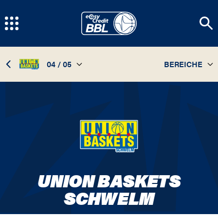
04 / 05
BEREICHE
TEAM
04 / 05
STATISTIKEN
SPIELPLAN
INFOS
UNION BASKETS
SCHWELM