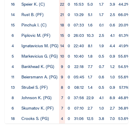
16
Speier K. (C)
22
0
15:53
5.0
1.7
3.9
44.2%
14
Rust B. (PF)
21
0
13:29
5.1
1.7
2.5
66.0%
15
Pinchuk I. (C)
18
0
07:33
1.6
0.1
0.6
20.0%
6
Piplovic M. (PF)
15
0
26:03
10.3
2.5
4.1
61.3%
4
Ignatavicius M. (PG)
14
0
22:40
8.1
1.9
4.4
41.9%
5
Markevicius G. (PG)
10
0
10:40
1.8
0.5
0.9
55.6%
4
Bankhead K. (PG)
9
0
22:18
7.7
0.7
1.2
54.5%
11
Beiersmann A. (PG)
9
0
05:45
1.7
0.6
1.0
55.6%
13
Strubel S. (PF)
8
0
08:12
1.4
0.5
0.9
57.1%
8
Johnson K. (PG)
7
0
37:56
22.9
4.1
8.9
46.8%
6
Skumatov K. (PF)
7
0
07:10
2.7
1.0
2.7
36.8%
18
Crooks S. (PG)
4
0
31:06
12.5
3.8
7.0
53.6%