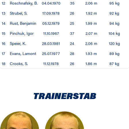
12
Roschnafsky, B.
04.04.1970
35
2.06 m
95 kg
13
Strubel, S.
17.09.1978
26
1.92 m
92 kg
14
Rust, Benjamin
05.12.1979
25
1.99 m
94 kg
15
Pinchuk, Igor
11.10.1967
37
2.07 m
104 kg
16
Speier, K.
28.03.1981
24
2.06 m
120 kg
17
Evans, Lamont
25.07.1977
28
1.93 m
89 kg
18
Crooks, S.
11.12.1978
26
1.86 m
87 kg
TRAINERSTAB