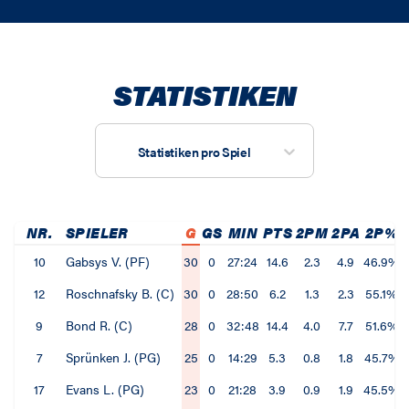
STATISTIKEN
Statistiken pro Spiel
NR.
SPIELER
G
GS
MIN
PTS
2PM
2PA
2P%
10
Gabsys V. (PF)
30
0
27:24
14.6
2.3
4.9
46.9%
12
Roschnafsky B. (C)
30
0
28:50
6.2
1.3
2.3
55.1%
9
Bond R. (C)
28
0
32:48
14.4
4.0
7.7
51.6%
7
Sprünken J. (PG)
25
0
14:29
5.3
0.8
1.8
45.7%
17
Evans L. (PG)
23
0
21:28
3.9
0.9
1.9
45.5%