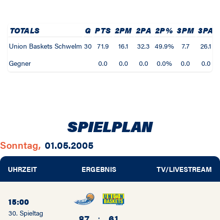
TOTALS
G
PTS
2PM
2PA
2P%
3PM
3PA
Union Baskets Schwelm
30
71.9
16.1
32.3
49.9%
7.7
26.1
Gegner
0.0
0.0
0.0
0.0%
0.0
0.0
SPIELPLAN
Sonntag,
01.05.2005
UHRZEIT
ERGEBNIS
TV/LIVESTREAM
15:00
30. Spieltag
87
:
61