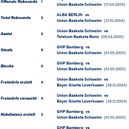
Offensiv Rebounds
1
Union Baskets Schwelm
(
17.04.2005
)
ALBA BERLIN
vs
Total Rebounds
3
Union Baskets Schwelm
(
31.10.2004
)
Union Baskets Schwelm
vs
Assist
3
Telekom Baskets Bonn
(
09.04.2005
)
GHP Bamberg
vs
Steals
5
Union Baskets Schwelm
(
01.05.2005
)
GHP Bamberg
vs
Blocks
0
Union Baskets Schwelm
(
01.05.2005
)
Union Baskets Schwelm
vs
Freiwürfe erzielt
4
Bayer Giants Leverkusen
(
29.12.2004
)
Union Baskets Schwelm
vs
Freiwürfe versucht
4
Bayer Giants Leverkusen
(
29.12.2004
)
GHP Bamberg
vs
Nahdistanz erzielt
3
Union Baskets Schwelm
(
01.05.2005
)
GHP Bamberg
vs