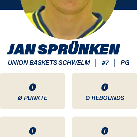
JAN SPRÜNKEN
|
|
UNION BASKETS SCHWELM
#
7
PG
0
0
Ø PUNKTE
Ø REBOUNDS
0
0