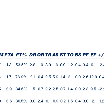
M
FTA
FT%
DR
OR
TR
AS
ST
TO
BS
PF
EF
+/-
7
1.3
53.5%
2.8
1.0
3.9
1.6
0.9
1.2
0.4
3.4
9.1
-2.4
3
1.7
76.9%
2.1
0.4
2.5
5.9
1.4
2.1
0.0
2.6
12.9
0.4
5
2.9
84.6%
1.5
0.7
2.2
2.5
0.7
1.4
0.0
2.3
9.5
-2.2
9
3.6
80.5%
3.8
2.4
6.1
0.9
0.2
1.6
0.4
3.0
12.1
1.2