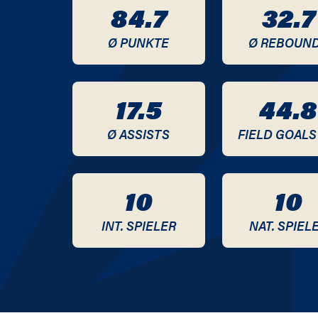
84.7
32.7
2020 / 2021
Ø PUNKTE
Ø REBOUN
2019 / 2020
2018 / 2019
17.5
44.8
2017 / 2018
Ø ASSISTS
FIELD GOALS
2016 / 2017
10
10
2015 / 2016
INT. SPIELER
NAT. SPIEL
2014 / 2015
2013 / 2014
2012 / 2013