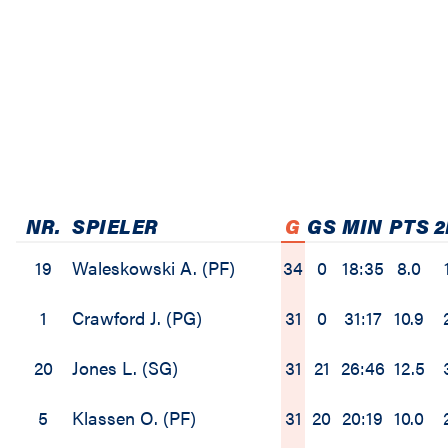
NR.
SPIELER
G
GS
MIN
PTS
2
19
Waleskowski A. (PF)
34
0
18:35
8.0
1
Crawford J. (PG)
31
0
31:17
10.9
20
Jones L. (SG)
31
21
26:46
12.5
5
Klassen O. (PF)
31
20
20:19
10.0