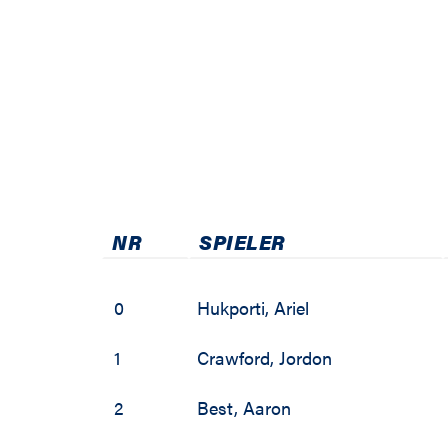
2011 / 2012
2010 / 2011
2009 / 2010
2008 / 2009
2007 / 2008
NR
SPIELER
2006 / 2007
2005 / 2006
0
Hukporti
,
Ariel
2004 / 2005
1
Crawford
,
Jordon
2003 / 2004
2
Best
,
Aaron