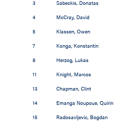
2002 / 2003
3
Sabeckis
,
Donatas
1997 / 1998
4
McCray
,
David
1996 / 1997
5
Klassen
,
Owen
1995 / 1996
7
Konga
,
Konstantin
1994 / 1995
8
Herzog
,
Lukas
1993 / 1994
11
Knight
,
Marcos
1992 / 1993
13
Chapman
,
Clint
1991 / 1992
14
Emanga Noupoue
,
Quirin
1990 / 1991
15
Radosavljevic
,
Bogdan
1989 / 1990