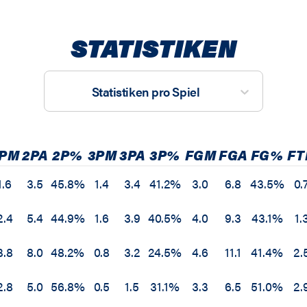
STATISTIKEN
Statistiken pro Spiel
PM
2PA
2P%
3PM
3PA
3P%
FGM
FGA
FG%
FT
1.6
3.5
45.8%
1.4
3.4
41.2%
3.0
6.8
43.5%
0.
2.4
5.4
44.9%
1.6
3.9
40.5%
4.0
9.3
43.1%
1.
3.8
8.0
48.2%
0.8
3.2
24.5%
4.6
11.1
41.4%
2.
2.8
5.0
56.8%
0.5
1.5
31.1%
3.3
6.5
51.0%
2.