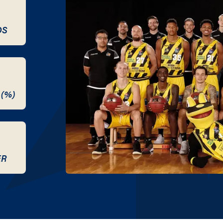
DS
 (%)
ER