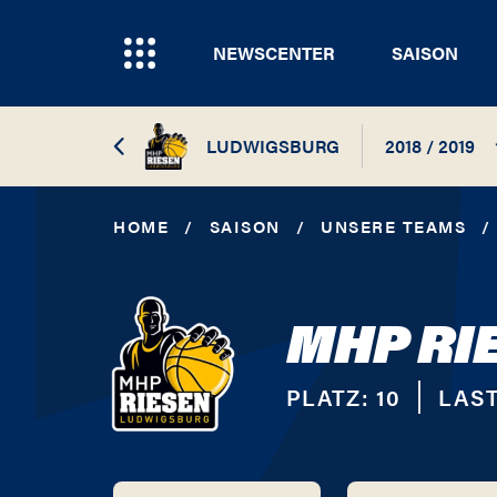
NEWSCENTER
SAISON
LUDWIGSBURG
2018 / 2019
2026 / 2027
HOME
/
SAISON
/
UNSERE TEAMS
/
2025 / 2026
MHP RI
2024 / 2025
2023 / 2024
PLATZ:
10
LAST
2022 / 2023
2021 / 2022