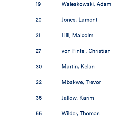
19
Waleskowski
,
Adam
1988 / 1989
20
Jones
,
Lamont
1987 / 1988
21
Hill
,
Malcolm
1986 / 1987
27
von Fintel
,
Christian
1985 / 1986
30
Martin
,
Kelan
32
Mbakwe
,
Trevor
35
Jallow
,
Karim
55
Wilder
,
Thomas