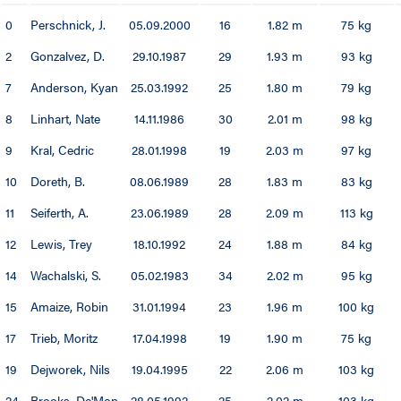
0
Perschnick, J.
05.09.2000
16
1.82 m
75 kg
86 / 87
2
Gonzalvez, D.
29.10.1987
29
1.93 m
93 kg
85 / 86
7
Anderson, Kyan
25.03.1992
25
1.80 m
79 kg
84 / 85
8
Linhart, Nate
14.11.1986
30
2.01 m
98 kg
9
Kral, Cedric
28.01.1998
19
2.03 m
97 kg
83 / 84
10
Doreth, B.
08.06.1989
28
1.83 m
83 kg
82 / 83
11
Seiferth, A.
23.06.1989
28
2.09 m
113 kg
81 / 82
12
Lewis, Trey
18.10.1992
24
1.88 m
84 kg
14
Wachalski, S.
05.02.1983
34
2.02 m
95 kg
80 / 81
15
Amaize, Robin
31.01.1994
23
1.96 m
100 kg
79 / 80
17
Trieb, Moritz
17.04.1998
19
1.90 m
75 kg
19
Dejworek, Nils
19.04.1995
22
2.06 m
103 kg
78 / 79
24
Brooks, De'Mon
28.05.1992
25
2.02 m
103 kg