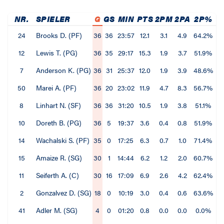
NR.
SPIELER
G
GS
MIN
PTS
2PM
2PA
2P%
3
24
Brooks D. (PF)
36
36
23:57
12.1
3.1
4.9
64.2%
0
12
Lewis T. (PG)
36
35
29:17
15.3
1.9
3.7
51.9%
2
7
Anderson K. (PG)
36
31
25:37
12.0
1.9
3.9
48.6%
1
50
Marei A. (PF)
36
20
23:02
11.9
4.7
8.3
56.7%
0
8
Linhart N. (SF)
36
36
31:20
10.5
1.9
3.8
51.1%
1
10
Doreth B. (PG)
36
5
19:37
3.6
0.4
0.8
51.9%
0
14
Wachalski S. (PF)
35
0
17:25
6.3
0.7
1.0
71.4%
1
15
Amaize R. (SG)
30
1
14:44
6.2
1.2
2.0
60.7%
0
11
Seiferth A. (C)
30
16
17:09
6.9
2.6
4.2
62.4%
0
2
Gonzalvez D. (SG)
18
0
10:19
3.0
0.4
0.6
63.6%
0
41
Adler M. (SG)
4
0
01:20
0.8
0.0
0.0
0.0%
0