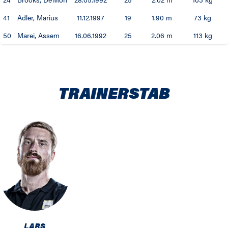
77 / 78
41
Adler, Marius
11.12.1997
19
1.90 m
73 kg
76 / 77
50
Marei, Assem
16.06.1992
25
2.06 m
113 kg
75 / 76
74 / 75
TRAINERSTAB
LARS