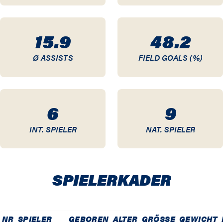
95 / 96
15.9
48.2
94 / 95
Ø ASSISTS
FIELD GOALS (%)
93 / 94
92 / 93
6
9
91 / 92
INT. SPIELER
NAT. SPIELER
90 / 91
89 / 90
SPIELER­KADER
88 / 89
87 / 88
NR
SPIELER
GEBOREN
ALTER
GRÖSSE
GEWICHT