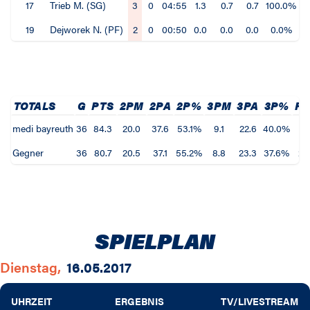
17
Trieb M. (SG)
3
0
04:55
1.3
0.7
0.7
100.0%
0
19
Dejworek N. (PF)
2
0
00:50
0.0
0.0
0.0
0.0%
0
TOTALS
G
PTS
2PM
2PA
2P%
3PM
3PA
3P%
F
medi bayreuth
36
84.3
20.0
37.6
53.1%
9.1
22.6
40.0%
29
Gegner
36
80.7
20.5
37.1
55.2%
8.8
23.3
37.6%
29
SPIELPLAN
Dienstag,
16.05.2017
UHRZEIT
ERGEBNIS
TV/LIVESTREAM