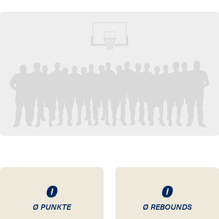
16 / 17
15 / 16
14 / 15
13 / 14
12 / 13
11 / 12
10 / 11
98 / 99
0
0
97 / 98
Ø PUNKTE
Ø REBOUNDS
96 / 97