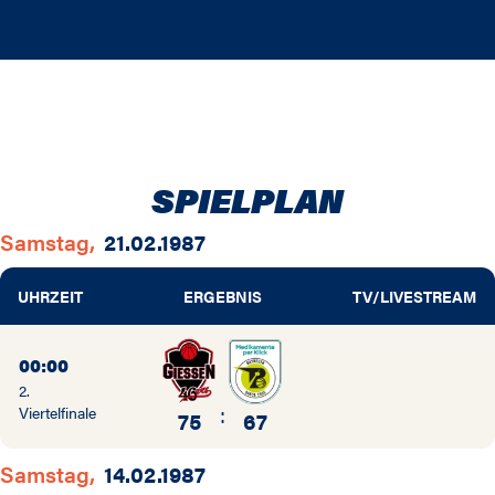
77 / 78
76 / 77
75 / 76
74 / 75
SPIELPLAN
Samstag,
21.02.1987
UHRZEIT
ERGEBNIS
TV/LIVESTREAM
00:00
2.
:
Viertelfinale
75
67
Samstag,
14.02.1987