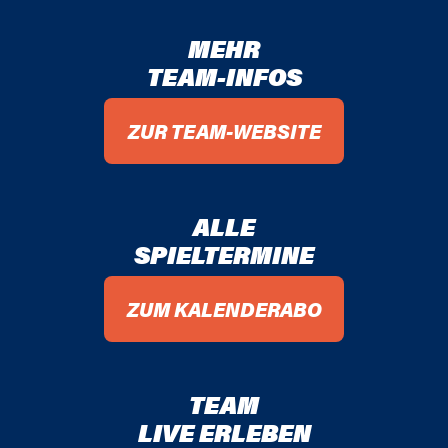
86 / 87
MEHR
TEAM-INFOS
85 / 86
84 / 85
ZUR TEAM-WEBSITE
83 / 84
ALLE
82 / 83
SPIELTERMINE
81 / 82
ZUM KALENDERABO
80 / 81
79 / 80
TEAM
78 / 79
LIVE ERLEBEN