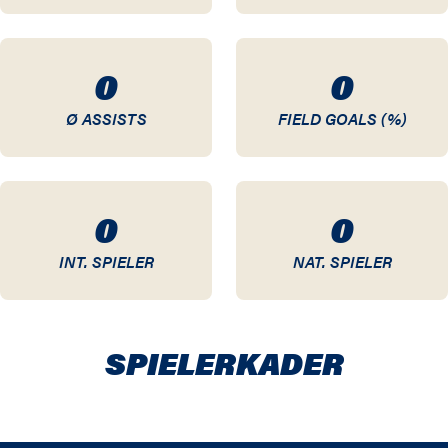
95 / 96
0
0
94 / 95
Ø ASSISTS
FIELD GOALS (%)
93 / 94
92 / 93
0
0
91 / 92
INT. SPIELER
NAT. SPIELER
90 / 91
89 / 90
SPIELER­KADER
88 / 89
87 / 88