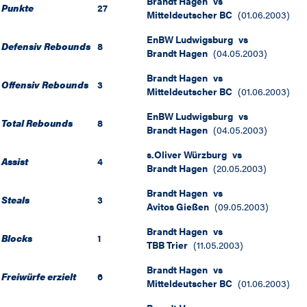
Brandt Hagen
vs
Punkte
27
Mitteldeutscher BC
(
01.06.2003
)
EnBW Ludwigsburg
vs
Defensiv Rebounds
8
Brandt Hagen
(
04.05.2003
)
Brandt Hagen
vs
Offensiv Rebounds
3
Mitteldeutscher BC
(
01.06.2003
)
EnBW Ludwigsburg
vs
Total Rebounds
8
Brandt Hagen
(
04.05.2003
)
s.Oliver Würzburg
vs
Assist
4
Brandt Hagen
(
20.05.2003
)
Brandt Hagen
vs
Steals
3
Avitos Gießen
(
09.05.2003
)
Brandt Hagen
vs
Blocks
1
TBB Trier
(
11.05.2003
)
Brandt Hagen
vs
Freiwürfe erzielt
6
Mitteldeutscher BC
(
01.06.2003
)