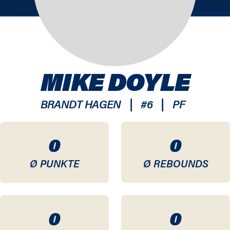
MIKE DOYLE
|
|
BRANDT HAGEN
#
6
PF
0
0
Ø PUNKTE
Ø REBOUNDS
0
0