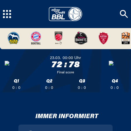
23.03.
00:00
Uhr
72
:
78
Final score
Q1
Q2
Q3
Q4
0 : 0
0 : 0
0 : 0
0 : 0
IMMER INFORMIERT