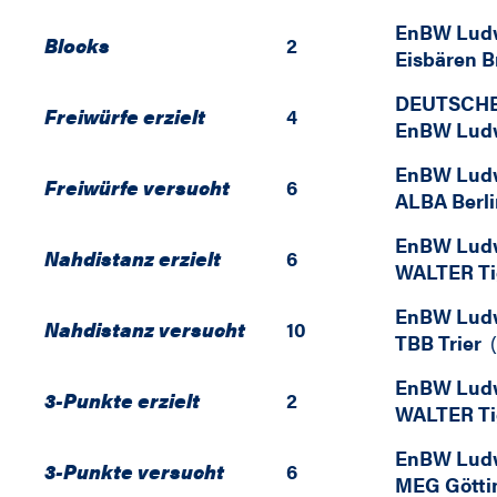
EnBW Lud
Blocks
2
Eisbären 
DEUTSCHE
Freiwürfe erzielt
4
EnBW Lud
EnBW Lud
Freiwürfe versucht
6
ALBA Berli
EnBW Lud
Nahdistanz erzielt
6
WALTER Ti
EnBW Lud
Nahdistanz versucht
10
TBB Trier
(
EnBW Lud
3-Punkte erzielt
2
WALTER Ti
EnBW Lud
3-Punkte versucht
6
MEG Götti