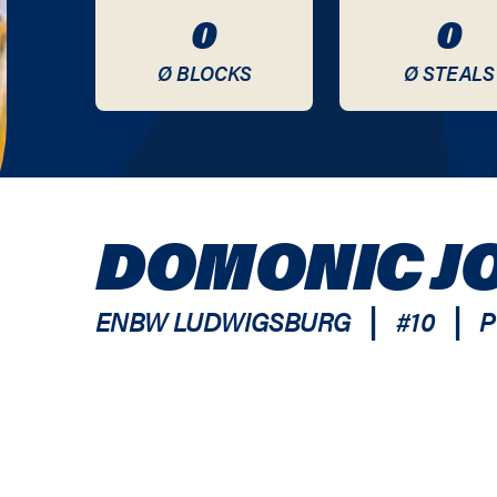
0
0
Ø BLOCKS
Ø STEALS
DOMONIC J
|
|
ENBW LUDWIGSBURG
#
10
P