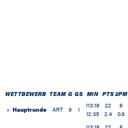
WETTBEWERB
TEAM
G
GS
MIN
PTS
2PM
113:18
22
8
›
Hauptrunde
ART
9
1
12:35
2.4
0.9
113:18
22
8