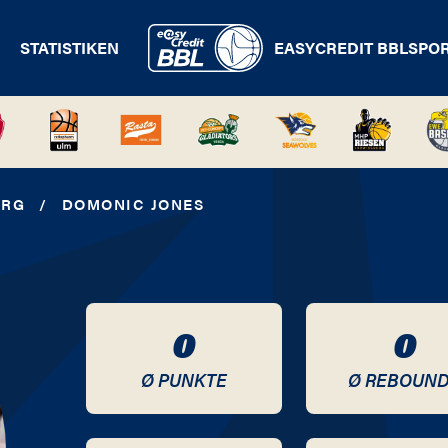
STATISTIKEN
EASYCREDIT BBL
SPO
URG
/
DOMONIC JONES
0
0
Ø PUNKTE
Ø REBOUN