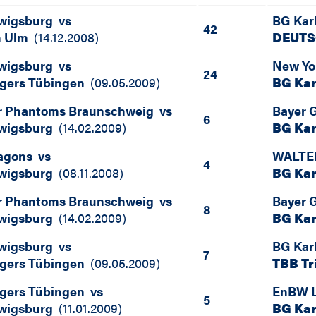
wigsburg
vs
BG Kar
42
m Ulm
(
14.12.2008
)
DEUTS
wigsburg
vs
New Yo
24
gers Tübingen
(
09.05.2009
)
BG Kar
r Phantoms Braunschweig
vs
Bayer 
6
wigsburg
(
14.02.2009
)
BG Kar
agons
vs
WALTER
4
wigsburg
(
08.11.2008
)
BG Kar
r Phantoms Braunschweig
vs
Bayer 
8
wigsburg
(
14.02.2009
)
BG Kar
wigsburg
vs
BG Kar
7
gers Tübingen
(
09.05.2009
)
TBB Tr
gers Tübingen
vs
EnBW 
5
wigsburg
(
11.01.2009
)
BG Kar