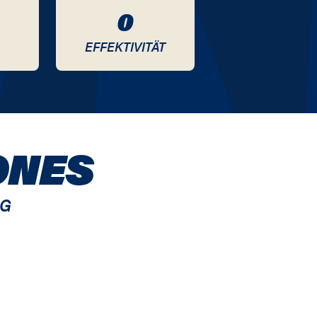
0
EFFEKTIVITÄT
ONES
G