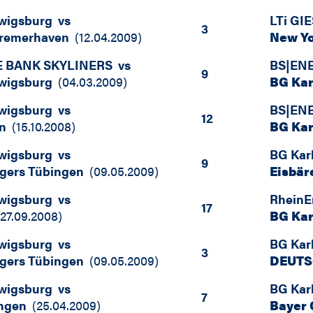
wigsburg
vs
LTi GI
3
Bremerhaven
(
12.04.2009
)
New Yo
 BANK SKYLINERS
vs
BS|EN
9
wigsburg
(
04.03.2009
)
BG Kar
wigsburg
vs
BS|EN
12
n
(
15.10.2008
)
BG Kar
wigsburg
vs
BG Kar
9
gers Tübingen
(
09.05.2009
)
Eisbär
wigsburg
vs
RheinE
17
27.09.2008
)
BG Kar
wigsburg
vs
BG Kar
3
gers Tübingen
(
09.05.2009
)
DEUTS
wigsburg
vs
BG Kar
7
ngen
(
25.04.2009
)
Bayer 