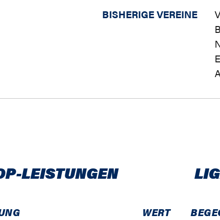
BISHERIGE VEREINE
V
B
N
E
A
OP-LEISTUNGEN
LI
UNG
WERT
BEGE