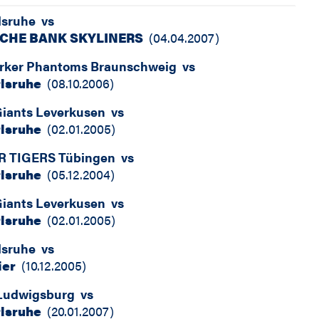
lsruhe
vs
CHE BANK SKYLINERS
(
04.04.2007
)
rker Phantoms Braunschweig
vs
lsruhe
(
08.10.2006
)
Giants Leverkusen
vs
lsruhe
(
02.01.2005
)
 TIGERS Tübingen
vs
lsruhe
(
05.12.2004
)
Giants Leverkusen
vs
lsruhe
(
02.01.2005
)
lsruhe
vs
ier
(
10.12.2005
)
Ludwigsburg
vs
lsruhe
(
20.01.2007
)