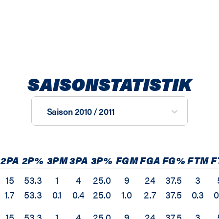
SAISONSTATISTIK
Saison 2010 / 2011
2PA
2P%
3PM
3PA
3P%
FGM
FGA
FG%
FTM
F
15
53.3
1
4
25.0
9
24
37.5
3
1.7
53.3
0.1
0.4
25.0
1.0
2.7
37.5
0.3
0
15
53.3
1
4
25.0
9
24
37.5
3