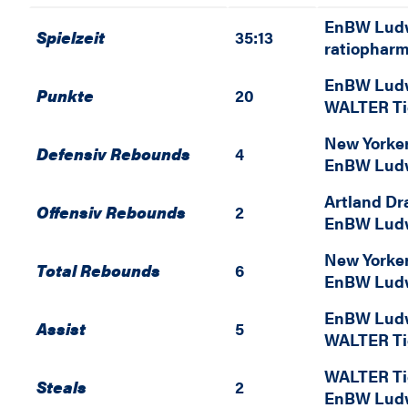
EnBW Lud
Spielzeit
35:13
ratiophar
EnBW Lud
Punkte
20
WALTER Ti
New Yorke
Defensiv Rebounds
4
EnBW Lud
Artland Dr
Offensiv Rebounds
2
EnBW Lud
New Yorke
Total Rebounds
6
EnBW Lud
EnBW Lud
Assist
5
WALTER Ti
WALTER Ti
Steals
2
EnBW Lud