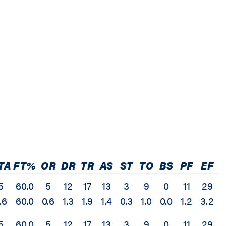
TA
FT%
OR
DR
TR
AS
ST
TO
BS
PF
EF
+
5
60.0
5
12
17
13
3
9
0
11
29
.6
60.0
0.6
1.3
1.9
1.4
0.3
1.0
0.0
1.2
3.2
-
5
60.0
5
12
17
13
3
9
0
11
29