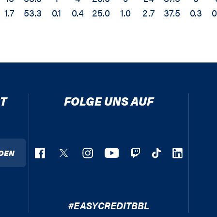
1.7
53.3
0.1
0.4
25.0
1.0
2.7
37.5
0.3
0
T
FOLGE UNS AUF
DEN
#EASYCREDITBBL