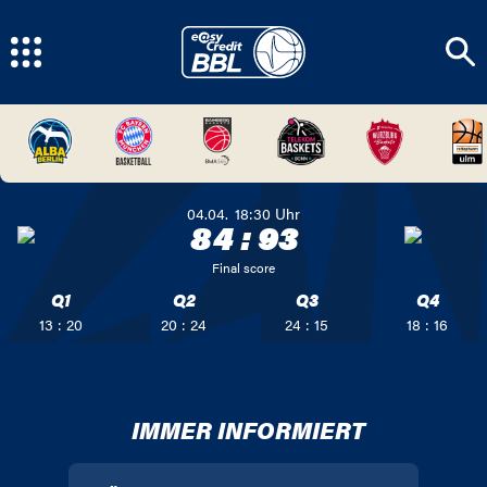
04.04.
18:30
Uhr
84
:
93
Final score
Q1
Q2
Q3
Q4
13 : 20
20 : 24
24 : 15
18 : 16
IMMER INFORMIERT