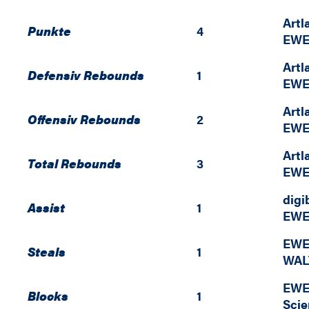
Artl
Punkte
4
EWE
Artl
Defensiv Rebounds
1
EWE
Artl
Offensiv Rebounds
2
EWE
Artl
Total Rebounds
3
EWE
digi
Assist
1
EWE
EWE
Steals
1
WAL
EWE
Blocks
1
Scie