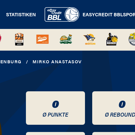
STATISTIKEN
EASYCREDIT BBL
SPO
DENBURG
/
MIRKO ANASTASOV
0
0
Ø PUNKTE
Ø REBOUN