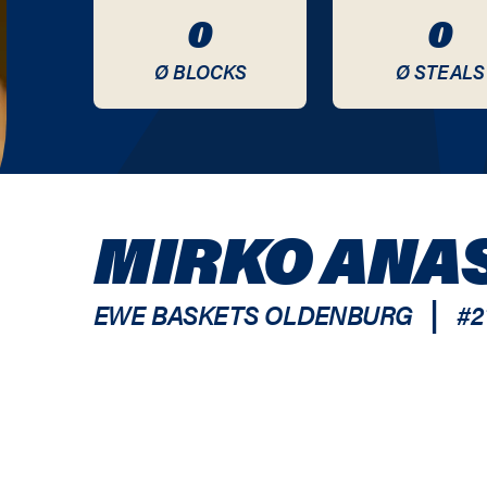
0
0
Ø BLOCKS
Ø STEALS
MIRKO ANA
|
EWE BASKETS OLDENBURG
#
2