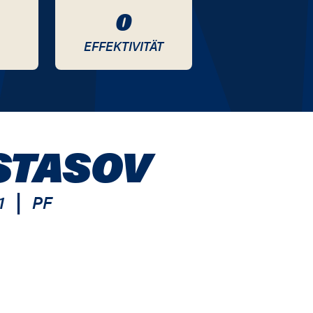
0
EFFEKTIVITÄT
STASOV
|
1
PF