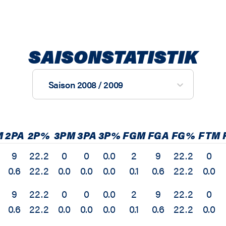
SAISONSTATISTIK
Saison 2008 / 2009
M
2PA
2P%
3PM
3PA
3P%
FGM
FGA
FG%
FTM
9
22.2
0
0
0.0
2
9
22.2
0
0.6
22.2
0.0
0.0
0.0
0.1
0.6
22.2
0.0
9
22.2
0
0
0.0
2
9
22.2
0
0.6
22.2
0.0
0.0
0.0
0.1
0.6
22.2
0.0