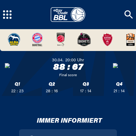
30.04.
20:00
Uhr
88
:
67
Final score
Q1
Q2
Q3
Q4
22 : 23
28 : 16
17 : 14
21 : 14
IMMER INFORMIERT