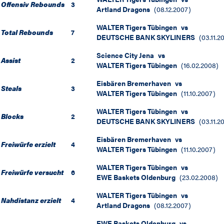
Offensiv Rebounds
3
Artland Dragons
(
08.12.2007
)
WALTER Tigers Tübingen
vs
Total Rebounds
7
DEUTSCHE BANK SKYLINERS
(
03.11.2
Science City Jena
vs
Assist
2
WALTER Tigers Tübingen
(
16.02.2008
)
Eisbären Bremerhaven
vs
Steals
3
WALTER Tigers Tübingen
(
11.10.2007
)
WALTER Tigers Tübingen
vs
Blocks
2
DEUTSCHE BANK SKYLINERS
(
03.11.2
Eisbären Bremerhaven
vs
Freiwürfe erzielt
4
WALTER Tigers Tübingen
(
11.10.2007
)
WALTER Tigers Tübingen
vs
Freiwürfe versucht
6
EWE Baskets Oldenburg
(
23.02.2008
)
WALTER Tigers Tübingen
vs
Nahdistanz erzielt
4
Artland Dragons
(
08.12.2007
)
EWE Baskets Oldenburg
vs