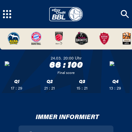
24.03.
20:00
Uhr
66
:
100
Final score
Q1
Q2
Q3
Q4
17 : 29
21 : 21
15 : 21
13 : 29
IMMER INFORMIERT