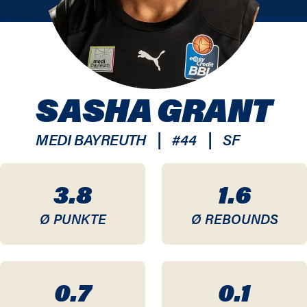
SASHA GRANT
|
|
MEDI BAYREUTH
#
44
SF
3.8
1.6
Ø PUNKTE
Ø REBOUNDS
0.7
0.1