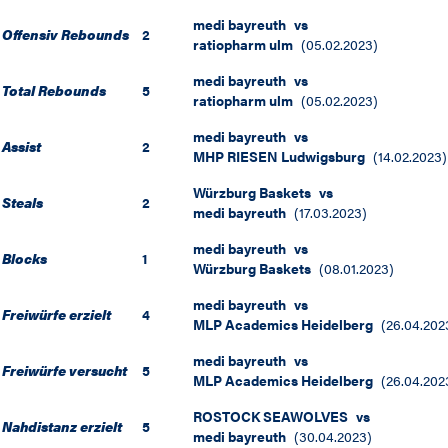
medi bayreuth
vs
Offensiv Rebounds
2
ratiopharm ulm
(
05.02.2023
)
medi bayreuth
vs
Total Rebounds
5
ratiopharm ulm
(
05.02.2023
)
medi bayreuth
vs
Assist
2
MHP RIESEN Ludwigsburg
(
14.02.2023
)
Würzburg Baskets
vs
Steals
2
medi bayreuth
(
17.03.2023
)
medi bayreuth
vs
Blocks
1
Würzburg Baskets
(
08.01.2023
)
medi bayreuth
vs
Freiwürfe erzielt
4
MLP Academics Heidelberg
(
26.04.202
medi bayreuth
vs
Freiwürfe versucht
5
MLP Academics Heidelberg
(
26.04.202
ROSTOCK SEAWOLVES
vs
Nahdistanz erzielt
5
medi bayreuth
(
30.04.2023
)